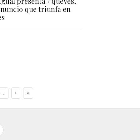
igual presenta #queves,
anuncio que triunfa en
es
...
›
»