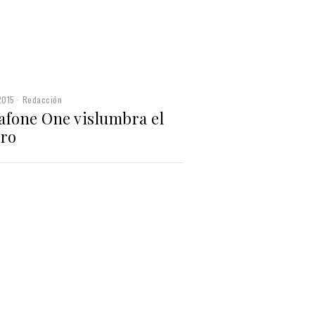
2015
Redacción
afone One vislumbra el
uro