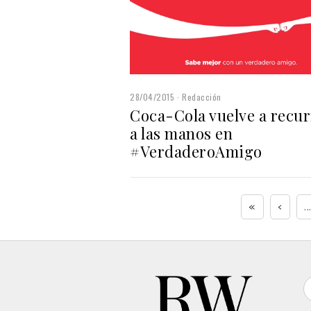
28/04/2015
Redacción
Coca-Cola vuelve a recur
a las manos en
#VerdaderoAmigo
«
‹
..