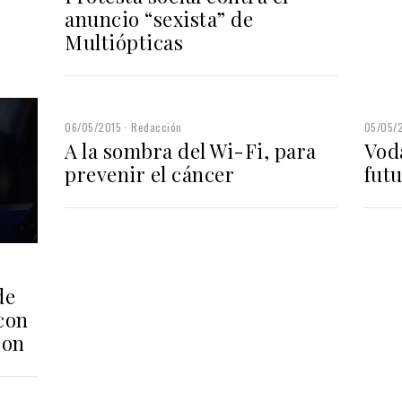
anuncio “sexista” de
Multiópticas
06/05/2015
Redacción
05/05/
A la sombra del Wi-Fi, para
Vod
prevenir el cáncer
fut
de
con
son