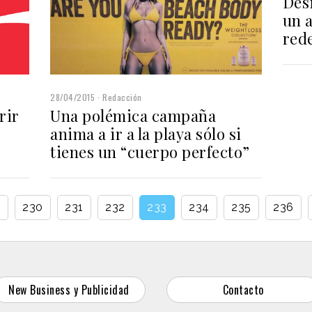
Des
un 
red
28/04/2015
Redacción
rir
Una polémica campaña
anima a ir a la playa sólo si
tienes un “cuerpo perfecto”
.
230
231
232
233
234
235
236
New Business y Publicidad
Contacto