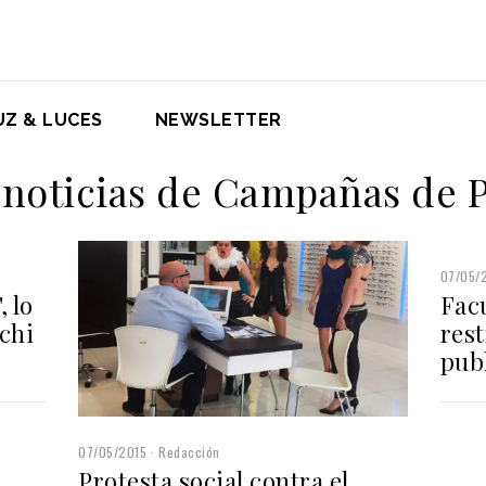
UZ & LUCES
NEWSLETTER
 noticias de Campañas de 
07/05/
, lo
Fac
chi
rest
publ
07/05/2015
Redacción
Protesta social contra el