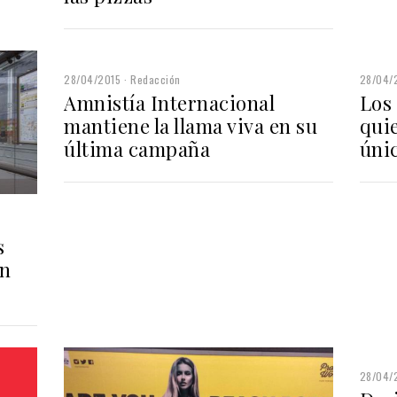
28/04/2015
Redacción
28/04/
Amnistía Internacional
Los
mantiene la llama viva en su
quie
última campaña
úni
s
en
28/04/