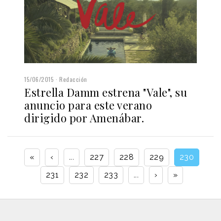
15/06/2015
Redacción
Estrella Damm estrena "Vale", su
anuncio para este verano
dirigido por Amenábar.
«
‹
...
227
228
229
230
231
232
233
...
›
»