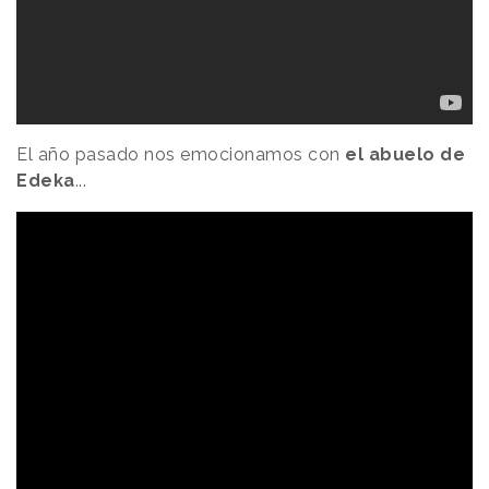
El año pasado nos emocionamos con
el abuelo de
Edeka
...