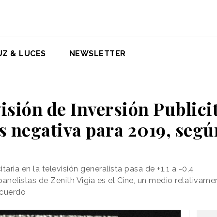
UZ & LUCES
NEWSLETTER
isión de Inversión Publici
es negativa para 2019, segú
itaria en la televisión generalista pasa de +1,1 a -0,4
panelistas de Zenith Vigía es el Cine, un medio relativa
ecuerdo