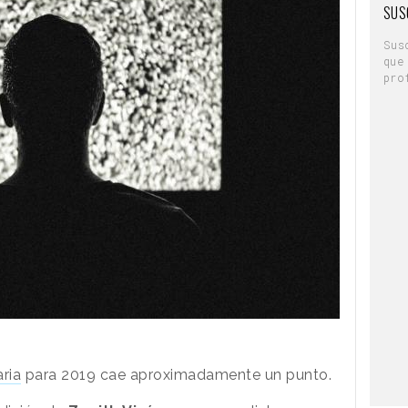
SUS
Sus
que
pro
aria
para 2019 cae aproximadamente un punto.