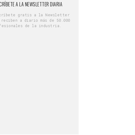
CRÍBETE A LA NEWSLETTER DIARIA
críbete gratis a la Newsletter
 reciben a diario más de 50.000
fesionales de la industria.