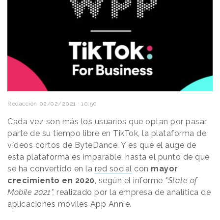
Redacción
02/02/2021 · 10:50
Cada vez son más los usuarios que optan por pasar
parte de su tiempo libre en TikTok, la plataforma de
vídeos cortos de ByteDance. Y es que el auge de
esta plataforma es imparable, hasta el punto de que
se ha convertido en la
red social
con
mayor
crecimiento en 2020
, según el informe
"State of
Mobile 2021",
realizado por la empresa de analítica de
aplicaciones móviles
App Annie.