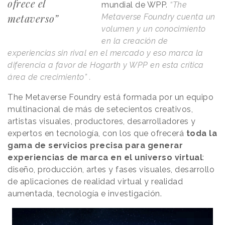
ofrece el
mundial de WPP.
“The
metaverso”
Metaverse Foundry cuenta un
volumen y un conocimiento
en la creación de
experiencias sin rival en el mercado y eso marca la
diferencia a favor de Hogarth y WPP en esta crítica
área de crecimiento” .
The Metaverse Foundry está formada por un equipo
multinacional de más de setecientos creativos,
artistas visuales, productores, desarrolladores y
expertos en tecnología, con los que ofrecerá
toda la
gama de servicios precisa para generar
experiencias de marca en el universo virtual
:
diseño, producción, artes y fases visuales, desarrollo
de aplicaciones de realidad virtual y realidad
aumentada, tecnología e investigación.