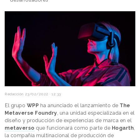
Redacción
23/02/2022 · 12:33
El grupo
WPP
ha anunciado el lanzamiento de
The
Metaverse Foundry
, una unidad especializada en el
diseño y producción de experiencias de marca en el
metaverso
que funcionará como parte de
Hogarth
,
la compañía multinacional de producción de