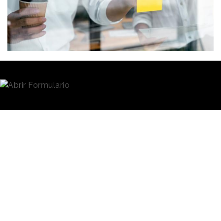
Redacción
23/02/2022 · 11:03
(Actualizado: 23/02/2022 · 11:40)
La empresa de telecomunicaciones
Vodafone
y la
agencia de medios
Ymedia Wink iProspect
,
del
grupo Dentsu, han puesto en marcha
Vodafone
Media Lab
, una joint venture que busca entender y
analizar, junto a los medios y demás partners de la
industria, los
nuevos modelos de comunicación
,
así como las nuevas formas de consumo.
La misión de Vodafone
Media Lab, según han
El objetivo es
explicado ambas
contribuir a un
organizaciones, es
compartir experiencias
y