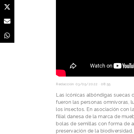
Redacción
03/05/2022 · 08:55
Las icónicas albóndigas suecas 
fueron las personas omnívoras, l
los insectos. En asociación con 
filial danesa de la marca de mue
bolas de semillas con forma de 
preservación de la biodiversidad