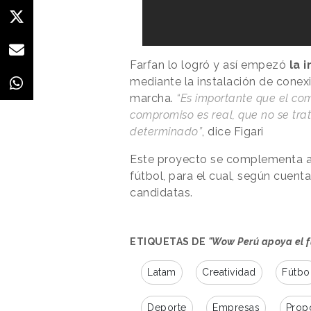
Farfan lo logró y así empezó
la 
mediante la instalación de conexi
marcha.
“Es importante que el co
compromiso es real, que no se tr
determinado”
, dice Figari
Este proyecto se complementa ah
fútbol, para el cual, según cuenta 
candidatas.
ETIQUETAS DE
"Wow Perú apoya el f
Latam
Creatividad
Fútbo
Deporte
Empresas
Prop