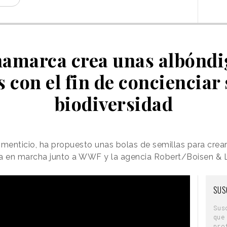
namarca crea unas albóndi
s con el fin de concienciar 
biodiversidad
menticio, ha propuesto unas bolas de semillas para crear 
esta en marcha junto a WWF y la agencia Robert/Boisen &
SUS
Sus
que
pro