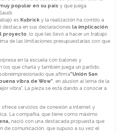
muy popular en su país
y que juega
 Saudí.
rabajo es
Kubrick
y la realización ha corrido a
ari destaca en sus declaraciones
la implicación
el proyecto
, lo que les llevó a hacer un trabajo
ma de las limitaciones presupuestarias con que
orpresa en la escuela con balones y
n los que charla y también juega un partido.
 sobreimpresionado que afirma
”Unión San
 buena vibra de Wow”
, en alusión al lema de la
jor vibra”. La pieza se está dando a conocer a
frece servicios de conexión a internet y
óptica. La compañía, que tiene como máximo
ena,
nació con una destacada propuesta que
ón de comunicación, que supuso a su vez el