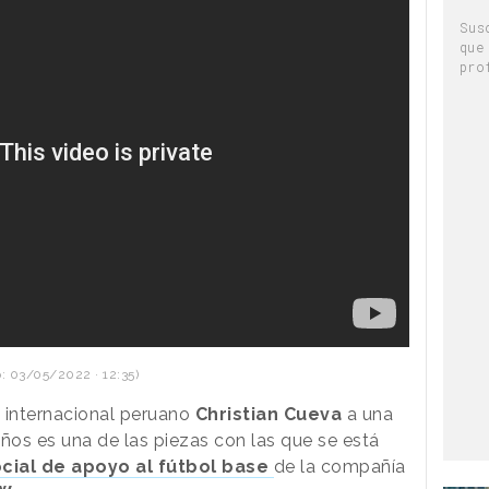
Sus
que
pro
: 03/05/2022 · 12:35)
ta internacional peruano
Christian Cueva
a una
ños es una de las piezas con las que se está
cial de apoyo al fútbol base
de la compañía