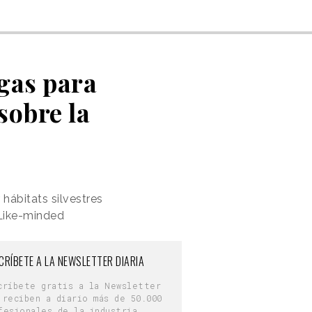
gas para
sobre la
hábitats silvestres
 Like-minded
CRÍBETE A LA NEWSLETTER DIARIA
críbete gratis a la Newsletter
 reciben a diario más de 50.000
fesionales de la industria.