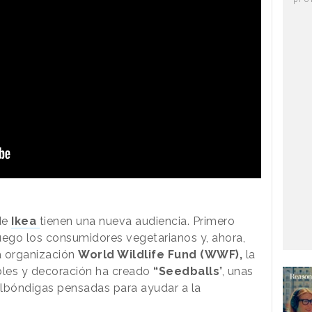
de
Ikea
tienen una nueva audiencia. Primero
uego los consumidores vegetarianos y, ahora,
la organización
World Wildlife Fund (WWF),
la
bles y decoración ha creado
“Seedballs
”, unas
albóndigas pensadas para ayudar a la
.