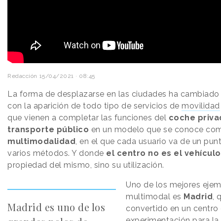
Redacción
15/04/2021 · 08:45
La forma de desplazarse en las ciudades ha cambiado
con la aparición de todo tipo de servicios de
movilidad
que vienen a completar las funciones del
coche priva
transporte público
en un modelo que se conoce co
multimodalidad
, en el que cada usuario va de un pun
varios métodos. Y donde
el centro no es el vehícul
propiedad del mismo, sino su utilización.
Uno de los mejores ejem
multimodal es
Madrid
, 
Madrid es uno de los
convertido en un centro
experimentación para la