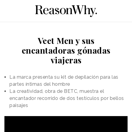
Veet Men y sus
encantadoras gónadas
viajeras
La marca presenta su kit de depilación para las
partes íntimas del hombre
La creatividad, obra de BETC, muestra el
encantador recorrido de dos testículos por bellos
paisajes