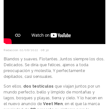
Redacción
02/06/2022 · 08:30
Blandos y suaves. Flotantes. Juntos siempre los dos.
Delicados. Se diría que felices, ajenos a toda
preocupación y molestia, Y perfectamente
depilados, casi sensuales.
Son ellos,
dos testículos
que viajan juntos por un
mundo perfecto, bello y límpido de montañas y
lagos, bosques y playas, tierra y cielo. Y lo hacen en
el nuevo anuncio de
Veet Men
, en el que la marca