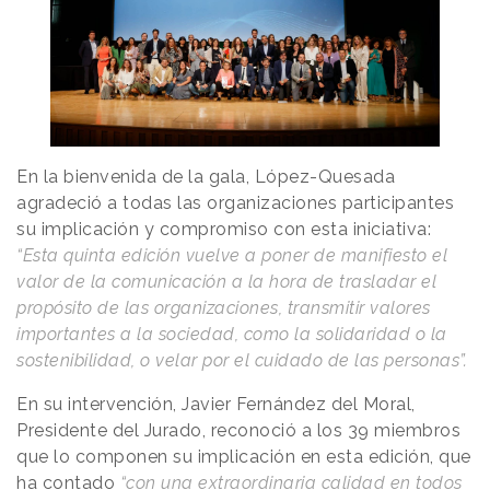
En la bienvenida de la gala, López-Quesada
agradeció a todas las organizaciones participantes
su implicación y compromiso con esta iniciativa:
“Esta quinta edición vuelve a poner de manifiesto el
valor de la comunicación a la hora de trasladar el
propósito de las organizaciones, transmitir valores
importantes a la sociedad, como la solidaridad o la
sostenibilidad, o velar por el cuidado de las personas”.
En su intervención, Javier Fernández del Moral,
Presidente del Jurado, reconoció a los 39 miembros
que lo componen su implicación en esta edición, que
ha contado
“con una extraordinaria calidad en todos