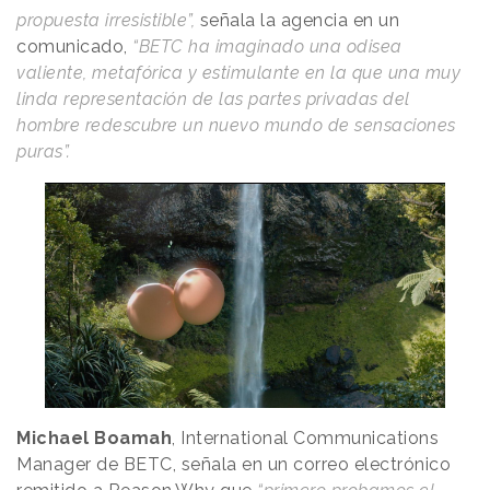
propuesta irresistible”,
señala la agencia en un
comunicado,
“BETC ha imaginado una odisea
valiente, metafórica y estimulante en la que una muy
linda representación de las partes privadas del
hombre redescubre un nuevo mundo de sensaciones
puras”.
Michael Boamah
, International Communications
Manager de BETC, señala en un correo electrónico