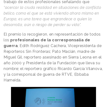
trabajo de estos profesionales señalando que
“acercar la cruda realidad en situaciones de conflicto
bélico, como el que se está viviendo ahora mismo en
Europa, es una tarea que engrandece a quien la
desarrolla, aún a riesgo de perder su vida".
El premio lo recogieron, en representación de todos
los
profesionales de la corresponsalía de
guerra
, Edith Rodríguez Cachera, Vicepresidenta de
Reporteros Sin Fronteras; Pato Macián, madre de
Miguel Gil, reportero asesinado en Sierra Leona en el
año 2000 y Presidenta de la Fundación que lleva su
nombre; el reportero gráfico Ricardo García Vilanova,
y la corresponsal de guerra de RTVE, Ebbaba
Hameida.