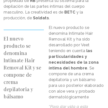
propiedad de
RB
presenta su sistema para la
depilación de las partes íntimas del cuerpo
masculino. La creatividad es de
BETC
y la
producción, de
Soldats
.
El nuevo producto se
denomina Intimate Hair
El nuevo
Removal Kit y ha sido
producto se
desarrollado por Veet
teniendo en cuenta
las
denomina
particularidades y
Intimate Hair
necesidades de la zona
Removal Kit y se
íntima del hombre
. Se
compone de
compone de una crema
depilatoria y un bálsamo
crema
para uso posterior elaborado
depilatoria y
con aloe vera y probado
bálsamo
dermatológicamente
“Para dar vida a esta