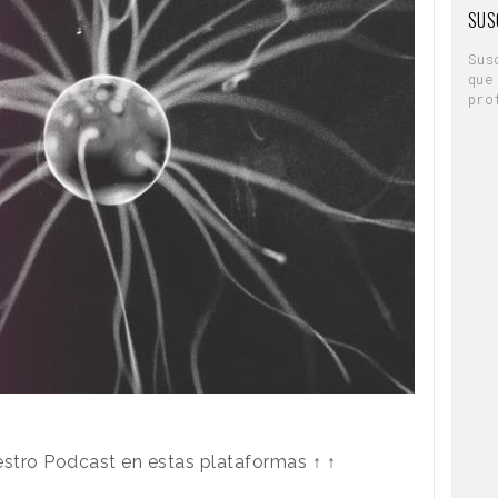
SUS
Sus
que
pro
stro Podcast en estas plataformas ↑ ↑