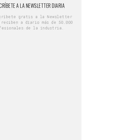
CRÍBETE A LA NEWSLETTER DIARIA
críbete gratis a la Newsletter
 reciben a diario más de 50.000
fesionales de la industria.