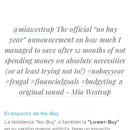
@miawestrap
The official “no buy
year” announcement on how much I
managed to save after 12 months of not
spending money on absolute necessities
(or at least trying not to!)
#nobuyyear
#frugal
#financialgoals
#budgeting
♬
original sound - Mia Westrap
El impacto de No-Buy
La tendencia “No-Buy”, o también la
“Lower-Buy”
en su versión menos estricta, tiene un impacto