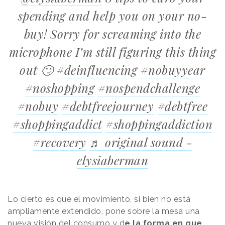
spending and help you on your no-
buy! Sorry for screaming into the
microphone I’m still figuring this thing
out 🙄
#deinfluencing
#nobuyyear
#noshopping
#nospendchallenge
#nobuy
#debtfreejourney
#debtfree
#shoppingaddict
#shoppingaddiction
#recovery
♬ original sound -
elysiaberman
Lo cierto es que el movimiento, si bien no está
ampliamente extendido, pone sobre la mesa una
nueva visión del consumo y d
e la forma en que