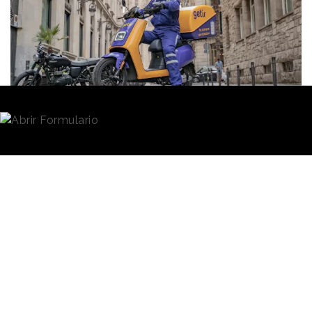
Redacción
12/12/2022 · 09:24
La plataforma de delivery de origen turco
Getir
ha
cerrado un acuerdo de compra para la adquisición
de la compañía rival
Gorillas
, en una operación que
se cifra en 1.200 millones de dólares. El movimiento
fusionará las dos compañías -valoradas en su
conjunto en 10.000 millones de dólares- para dar
lugar a uno de los principales operadores del sector
de las
entregas ultrarrápidas en Europ
a,
evidenciándose así la creciente concentración de los
players del delivery.