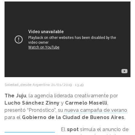
Soledad_desde Argentina
21/01/2019 · 13:49
The Juju
, la agencia liderada creativamente por
Lucho
Sánchez
Zinny
y
Carmelo
Maselli
,
presentó “Pronóstico”, su
nueva campaña de verano
para el
Gobierno de la Ciudad de Buenos Aires
.
El
spot
simula el anuncio de