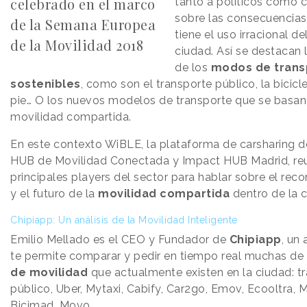
celebrado en el marco
tanto a políticos como 
sobre las consecuencias
de la Semana Europea
tiene el uso irracional de
de la Movilidad 2018
ciudad. Así se destacan 
de los
modos de trans
sostenibles
, como son el transporte público, la bicicle
pie… O los nuevos modelos de transporte que se basan
movilidad compartida.
En este contexto WiBLE, la plataforma de carsharing de
HUB de Movilidad Conectada y Impact HUB Madrid, reu
principales players del sector para hablar sobre el reco
y el futuro de la
movilidad
compartida
dentro de la c
Chipiapp: Un análisis de la Movilidad Inteligente
Emilio Mellado es el CEO y Fundador de
Chipiapp
, un
te permite comparar y pedir en tiempo real muchas de
de movilidad
que actualmente existen en la ciudad: t
público, Uber, Mytaxi, Cabify, Car2go, Emov, Ecooltra, 
Bicimad, Movo…