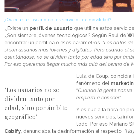
¿Quién es el usuario de los servicios de movilidad?
¿Existe un
perfil de usuario
que utiliza estos servicio
¿Son siempre jóvenes tecnológicos? Según Raúl de
Wi
encontrar un perfil bajo esos parámetros.
“Los datos de
sí son usuarios más jóvenes y digitales. Pero cuando el se
asentándose, no se dividen tanto por edad sino por ámbi
Por eso queremos llegar mucho más allá del centro de M
Luis, de Coup, coincidía 
fenómeno del
marketin
"Los usuarios no se
“
Cuando la gente nos ve e
dividen tanto por
empieza a conocer”.
edad, sino por ámbito
Y es que a la hora de pr
geográfico"
nuevos servicios, la info
todo. Por eso Mariano Si
Cabify
, denunciaba la desinformación al respecto.
“Ha