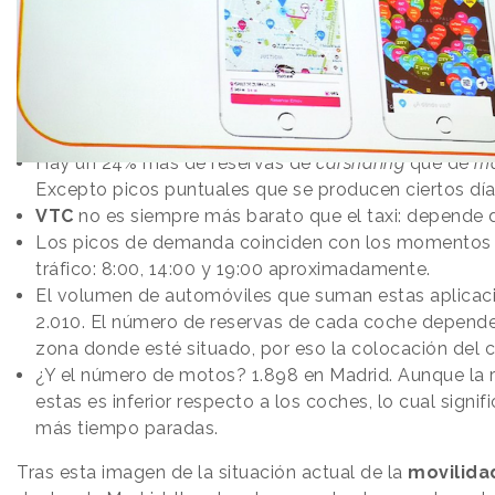
Hay un 24% más de reservas de
carsharing
que de
mo
Excepto picos puntuales que se producen ciertos día
VTC
no es siempre más barato que el taxi: depende d
Los picos de demanda coinciden con los momentos
tráfico: 8:00, 14:00 y 19:00 aproximadamente.
El volumen de automóviles que suman estas aplicac
2.010. El número de reservas de cada coche depend
zona donde esté situado, por eso la colocación del c
¿Y el número de motos? 1.898 en Madrid. Aunque la 
estas es inferior respecto a los coches, lo cual signif
más tiempo paradas.
Tras esta imagen de la situación actual de la
movilida