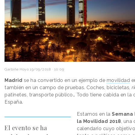
Garbiñe Hoyo
19/09/2018 · 10:09
Madrid
se ha convertido en un ejemplo de
movilidad
e
también en un campo de pruebas. Coches, bicicletas,
r
patinetes, transporte público… Todo tiene cabida en la 
España.
Estamos en la
Semana 
la Movilidad 2018
, una 
El evento se ha
calendario cuyo objetivo 