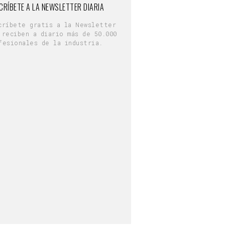
CRÍBETE A LA NEWSLETTER DIARIA
críbete gratis a la Newsletter
 reciben a diario más de 50.000
fesionales de la industria.