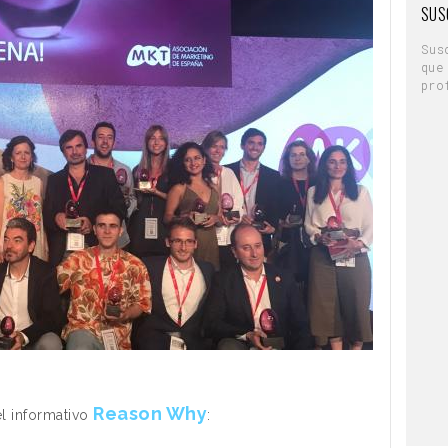
SUS
Sus
que
pro
Reason Why
el informativo
: