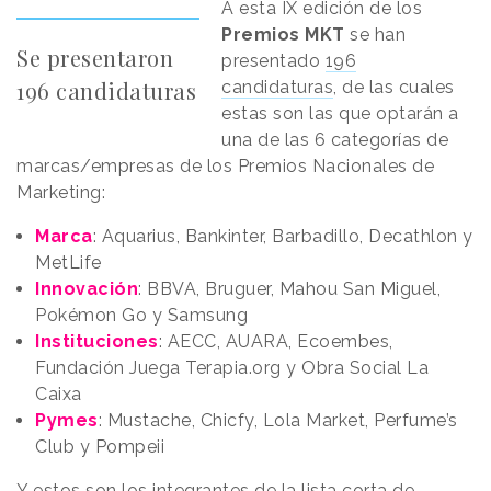
A esta IX edición de los
Premios MKT
se han
Se presentaron
presentado
196
196 candidaturas
candidaturas
, de las cuales
estas son las que optarán a
una de las 6 categorías de
marcas/empresas de los Premios Nacionales de
Marketing:
Marca
: Aquarius, Bankinter, Barbadillo, Decathlon y
MetLife
Innovación
: BBVA, Bruguer, Mahou San Miguel,
Pokémon Go y Samsung
Instituciones
: AECC, AUARA, Ecoembes,
Fundación Juega Terapia.org y Obra Social La
Caixa
Pymes
: Mustache, Chicfy, Lola Market, Perfume’s
Club y Pompeii
Y estos son los integrantes de la lista corta de