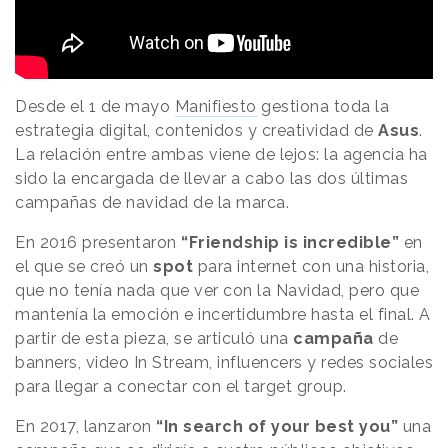
Desde el 1 de mayo
Manifiesto
gestiona toda la
estrategia digital, contenidos y creatividad de
Asus
.
La relación entre ambas viene de lejos: la agencia ha
sido la encargada de llevar a cabo las dos últimas
campañas de navidad de la marca.
En 2016 presentaron
“Friendship is incredible”
en
el que se creó un
spot
para internet con una historia,
que no tenía nada que ver con la Navidad, pero que
mantenía la emoción e incertidumbre hasta el final. A
partir de esta pieza, se articuló una
campaña
de
banners, video In Stream, influencers y redes sociales
para llegar a conectar con el target group.
En 2017, lanzaron
“In search of your best you”
una