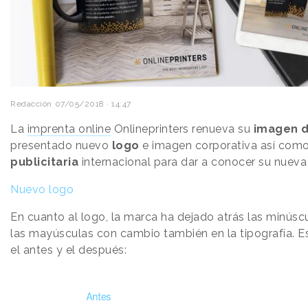
Redacción
07/05/2018 · 14:47
La
imprenta online
Onlineprinters renueva su
imagen 
presentado nuevo
logo
e imagen corporativa así com
publicitaria
internacional para dar a conocer su nueva
Nuevo logo
En cuanto al logo, la marca ha dejado atrás las minúsc
las mayúsculas con cambio también en la tipografía. Es
el antes y el después: