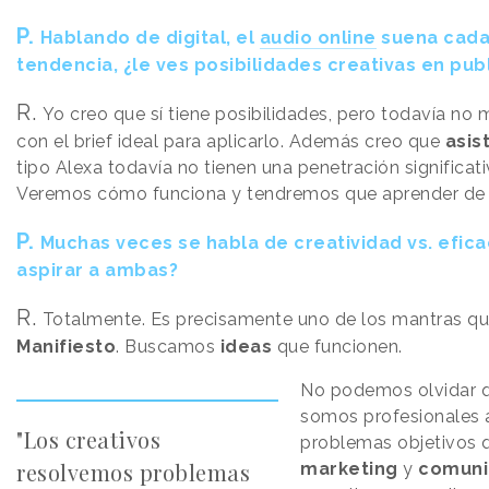
P.
Hablando de digital, el
audio online
suena cada
tendencia, ¿le ves posibilidades creativas en pub
R.
Yo creo que sí tiene posibilidades, pero todavía no
con el brief ideal para aplicarlo. Además creo que
asis
tipo Alexa todavía no tienen una penetración significat
Veremos cómo funciona y tendremos que aprender de e
P.
Muchas veces se habla de creatividad vs. efic
aspirar a ambas?
R.
Totalmente. Es precisamente uno de los mantras qu
Manifiesto
. Buscamos
ideas
que funcionen.
No podemos olvidar 
somos profesionales a
"Los creativos
problemas objetivos 
resolvemos problemas
marketing
y
comuni