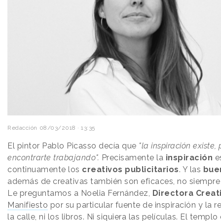
Redacción
08/03/2018 · 13:35
El pintor Pablo Picasso decía que
"la inspiración existe,
encontrarte trabajando".
Precisamente la
inspiración
es
continuamente los
creativos publicitarios
. Y las
bue
además de creativas también son eficaces, no siempre s
Le preguntamos a Noelia Fernández,
Directora Creat
Manifiesto
por su particular fuente de inspiración y la 
la calle, ni los libros. Ni siquiera las películas. El templ