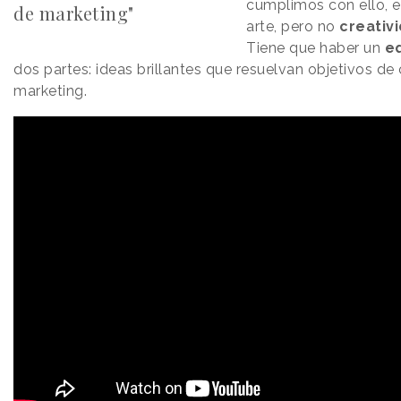
cumplimos con ello, 
de marketing"
arte, pero no
creativi
Tiene que haber un
eq
dos partes: ideas brillantes que resuelvan objetivos d
marketing.