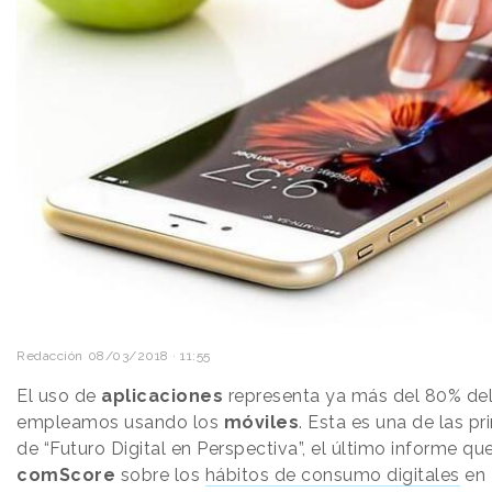
Redacción
08/03/2018 · 11:55
El uso de
aplicaciones
representa ya más del 80% de
empleamos usando los
móviles
. Esta es una de las p
de “Futuro Digital en Perspectiva”, el último informe q
comScore
sobre los
hábitos de consumo digitales
en 