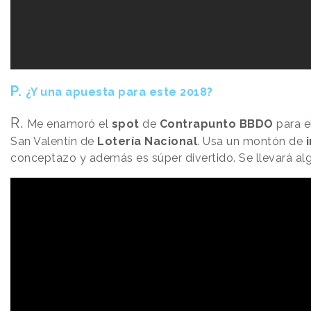
P.
¿Y una apuesta para este 2018?
R.
Me enamoró el
spot
de
Contrapunto BBDO
para e
San Valentín de
Lotería Nacional
. Usa un montón de
conceptazo y además es súper divertido. Se llevará al