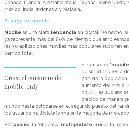
Canadá, Francia, Alemania, Italia, España, Reino Unido, A
México, India, Indonesia y Malasia.
El auge de mobile
Mobile
es una clara
tendencia
en digital. De hecho, e
ya representa más del 80% del tiempo que empleamos
las 30 aplicaciones móviles más populares suponen ent
tiempo total.
El consumo
"mobile
de smartphones o de 
Crece el consumo de
70% de la población d
mobile-only
aumentó del 22% al 2
2017. L as audiencias
crecido de manera ge
mundo hasta colocarse en el segundo puesto del ranki
los usuarios multiplataforma en la mayoría de mercad
Por
países
, la tendencia
multiplataforma
es la mayor