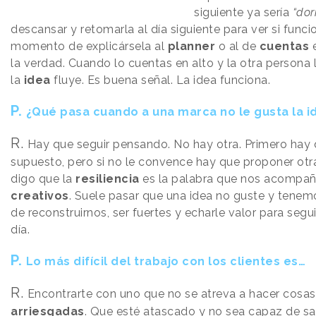
siguiente ya sería
“dor
descansar y retomarla al día siguiente para ver si funci
momento de explicársela al
planner
o al de
cuentas
e
la verdad. Cuando lo cuentas en alto y la otra persona 
la
idea
fluye. Es buena señal. La idea funciona.
P.
¿Qué pasa cuando a una marca no le gusta la i
R.
Hay que seguir pensando. No hay otra. Primero hay 
supuesto, pero si no le convence hay que proponer otra
digo que la
resiliencia
es la palabra que nos acompañ
creativos
. Suele pasar que una idea no guste y tene
de reconstruirnos, ser fuertes y echarle valor para segu
día.
P.
Lo más difícil del trabajo con los clientes es…
R.
Encontrarte con uno que no se atreva a hacer cosas
arriesgadas
. Que esté atascado y no sea capaz de sal