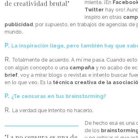
de creatividad brutal"
miente. ¡En
Faceboo
Twitter
hay oro! Aun
inspiro en otras
camp
publicidad
, por supuesto, en trabajos de agencias de 
mundo.
P.
La inspiración llega, pero también hay que sab
R.
Totalmente de acuerdo. A mí me pasa. Cuando est
con algún concepto o una
campaña
y no acabo de eco
brief
, voy a mirar blogs o revistas e intento buscar fu
en lo que veo. Es la
técnica creativa de la asociaci
P.
¿Te censuras en tus brainstorming?
R.
La verdad que intento no hacerlo.
De hecho esa es una d
de los
brainstormin
"La no censura es una de
y no criticar al que e