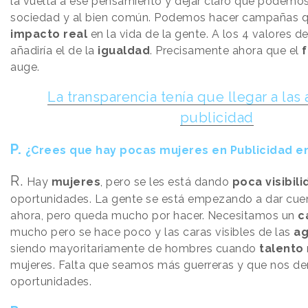
la vuelta a ese pensamiento y dejar claro que podemo
sociedad y al bien común. Podemos hacer campañas q
impacto real
en la vida de la gente. A los 4 valores d
añadiría el de la
igualdad
. Precisamente ahora que el
auge.
La transparencia tenía que llegar a las
publicidad
P.
¿Crees que hay pocas mujeres en Publicidad e
R.
Hay
mujeres
, pero se les está dando
poca visibil
oportunidades. La gente se está empezando a dar cue
ahora, pero queda mucho por hacer. Necesitamos un
c
mucho pero se hace poco y las caras visibles de las
ag
siendo mayoritariamente de hombres cuando
talento
mujeres. Falta que seamos más guerreras y que nos d
oportunidades.