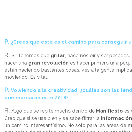
P.
¿Crees que este es el camino para conseguir u
R.
Sí. Tenemos que
gritar
, hacernos oír y ser pesadas
hacer una
gran revolución
es hacer primero una pequ
están haciendo bastantes cosas, ves a la gente implic
moviendo. Es vital.
P.
Volviendo a la creatividad, ¿cuáles son las ten
que marcarán este 2018?
R.
Algo que se repite mucho dentro de
Manifiesto
es 
Creo que si se usa bien y se sabe filtrar la
información
un camino interesantísimo. No solo para las áreas de
m