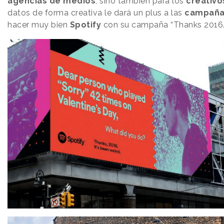
agencias de medios
, sino también para los
creativo
datos de forma creativa le dará un plus a las
campaña
hacer muy bien
Spotify
con su campaña “Thanks 2016. I