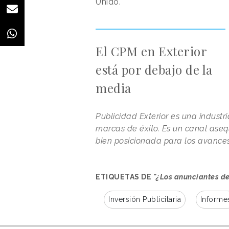
Unido.
El CPM en Exterior
está por debajo de la
media
Publicidad Exterior es una indust
marcas de éxito. Es un canal ase
bien posicionada para los avances
ETIQUETAS DE
"¿Los anunciantes de
Inversión Publicitaria
Informe