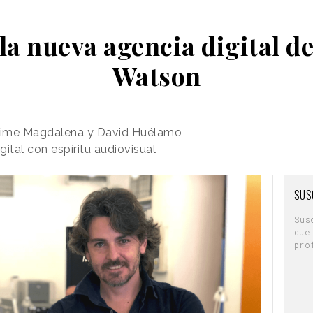
 la nueva agencia digital d
Watson
Jaime Magdalena y David Huélamo
ital con espíritu audiovisual
SUS
Sus
que
pro