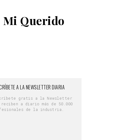
e Mi Querido
CRÍBETE A LA NEWSLETTER DIARIA
críbete gratis a la Newsletter
 reciben a diario más de 50.000
fesionales de la industria.