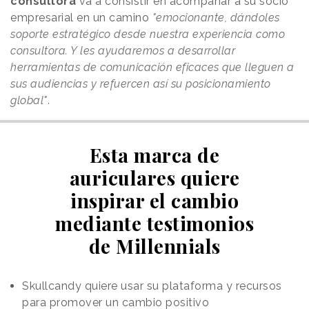
consultora
va a consistir en acompañar a su socio
empresarial en un camino
"emocionante, dándoles
soporte estratégico desde nuestra experiencia como
consultora. Y les ayudaremos a desarrollar
herramientas de comunicación eficaces que lleguen a
sus audiencias y refuercen así su posicionamiento
global"
.
Esta marca de
auriculares quiere
inspirar el cambio
mediante testimonios
de Millennials
Skullcandy quiere usar su plataforma y recursos
para promover un cambio positivo