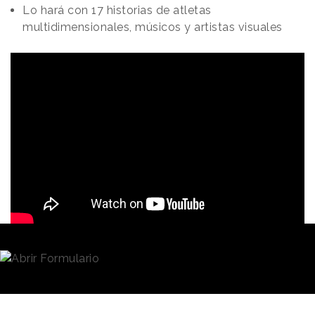
Lo hará con 17 historias de atletas
multidimensionales, músicos y artistas visuales
Redacción
07/04/2021 · 11:04
Los Millennials
han estado en boca de la sociedad
desde que comenzaran a tener voz, voto y uso de
razón para tomar decisiones. Esta generación ha