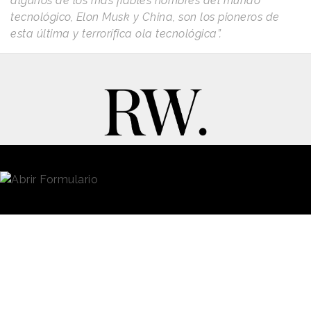
algunos de los más fiables nombres del mundo
tecnológico, Elon Musk y China, son los pioneros de
esta última y terrorífica ola tecnológica”.
New Business y Publicidad
Contacto
© 2026 Reason Why