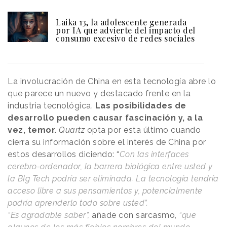
Laika 13, la adolescente generada
por IA que advierte del impacto del
consumo excesivo de redes sociales
La involucración de China en esta tecnología abre lo
que parece un nuevo y destacado frente en la
industria tecnológica.
Las posibilidades de
desarrollo pueden causar fascinación y, a la
vez, temor.
Quartz
opta por esta último cuando
cierra su información sobre el interés de China por
estos desarrollos diciendo: “
Con las interfaces
cerebro-ordenador, la barrera biológica entre usted y
la BIg Tech podría ser eliminada. La tecnología tendría
acceso libre a sus pensamientos y, potencialmente
podría aprenderlo todo sobre usted”.
“Es agradable saber”,
añade con sarcasmo,
“que