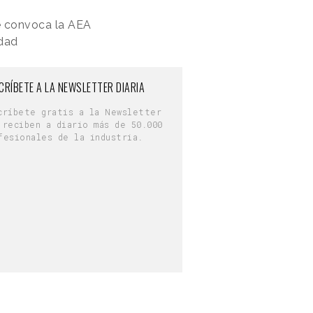
ue convoca la AEA
idad
CRÍBETE A LA NEWSLETTER DIARIA
críbete gratis a la Newsletter
 reciben a diario más de 50.000
fesionales de la industria.