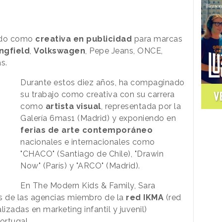
ando como
creativa en publicidad
para marcas
ngfield
,
Volkswagen
, Pepe Jeans, ONCE,
s.
Durante estos diez años, ha compaginado
V
su trabajo como creativa con su carrera
como
artista visual
, representada por la
Galería 6mas1 (Madrid) y exponiendo en
ferias de arte contemporáneo
nacionales e internacionales como
"CHACO" (Santiago de Chile), "Drawin
Now" (París) y "ARCO" (Madrid).
En The Modern Kids & Family, Sara
os de las agencias miembro de la
red IKMA
(red
izadas en marketing infantil y juvenil)
ortugal.