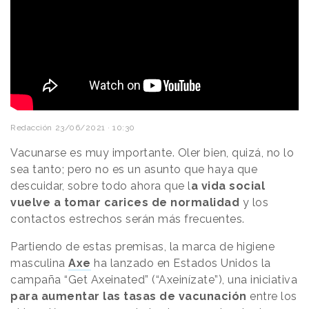
Redacción
23/06/2021 · 10:30
Vacunarse es muy importante. Oler bien, quizá, no lo
sea tanto; pero no es un asunto que haya que
descuidar, sobre todo ahora que l
a vida social
vuelve a tomar carices de normalidad
y los
contactos estrechos serán más frecuentes.
Partiendo de estas premisas, la marca de higiene
masculina
Axe
ha lanzado en Estados Unidos la
campaña “Get Axeinated” (“Axeinízate”), una iniciativa
para aumentar las tasas de vacunación
entre los