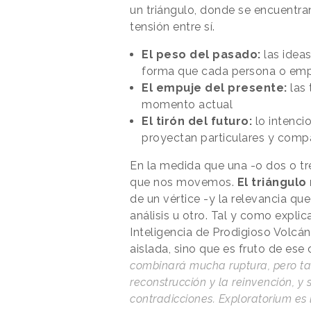
un triángulo, donde se encuentra
tensión entre sí.
El peso del pasado:
las ideas
forma que cada persona o emp
El empuje del presente:
las 
momento actual
El tirón del futuro:
lo intenci
proyectan particulares y compañ
En la medida que una -o dos o tre
que nos movemos.
El triángulo
de un vértice -y la relevancia q
análisis u otro. Tal y como expl
Inteligencia de Prodigioso Volcá
aislada, sino que es fruto de ese
combinará mucha ruptura, pero t
reconstrucción y la reinvención, 
contradicciones. Exploratorium es