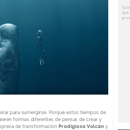
Sus
que
pro
spirar para sumergirse. Porque estos tiempos de
ieren formas diferentes de pensar, de crear y
 empresa de transformación
Prodigioso Volcán
y