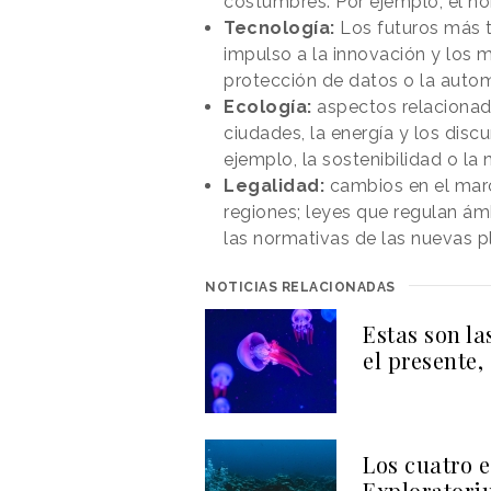
costumbres. Por ejemplo, el n
Tecnología:
Los futuros más t
impulso a la innovación y los 
protección de datos o la autom
Ecología:
aspectos relacionado
ciudades, la energía y los disc
ejemplo, la sostenibilidad o la
Legalidad:
cambios en el marc
regiones; leyes que regulan ám
las normativas de las nuevas p
NOTICIAS RELACIONADAS
Estas son l
el presente
Los cuatro 
Exploratori