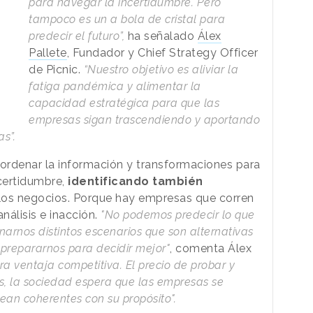
para navegar la incertidumbre. Pero
tampoco es un a bola de cristal para
predecir el futuro”,
ha señalado
Álex
Pallete
, Fundador y Chief Strategy Officer
de Picnic.
“Nuestro objetivo es aliviar la
fatiga pandémica y alimentar la
capacidad estratégica para que las
empresas sigan trascendiendo y aportando
s”.
y ordenar la información y transformaciones para
ncertidumbre,
identificando también
los negocios. Porque hay empresas que corren
nálisis
e inacción.
"No podemos predecir lo que
narnos distintos escenarios que son alternativas
 prepararnos para decidir mejor"
, comenta Álex
ra ventaja competitiva. El precio de probar y
s, la sociedad espera que las empresas se
sean coherentes con su propósito".