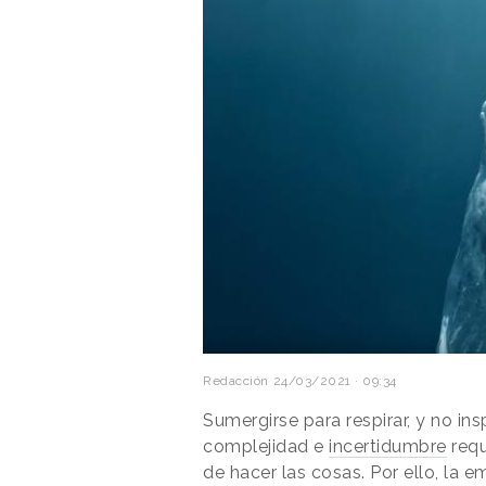
Redacción
24/03/2021 · 09:34
Sumergirse para respirar, y no in
complejidad e
incertidumbre
requ
de hacer las cosas. Por ello, la