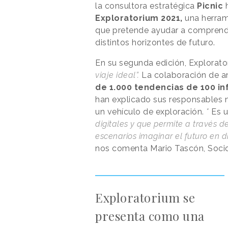
la consultora estratégica
Picnic
h
Exploratorium 2021,
una herrami
que pretende ayudar a comprend
distintos horizontes de futuro.
En su segunda edición, Explorat
viaje ideal”.
La colaboración de a
de 1.000 tendencias de 100 i
han explicado sus responsables n
un vehículo de exploración.
"
Es 
digitales y que permite a través d
escenarios imaginar el futuro en di
nos comenta Mario Tascón, Socio
Exploratorium se
presenta como una