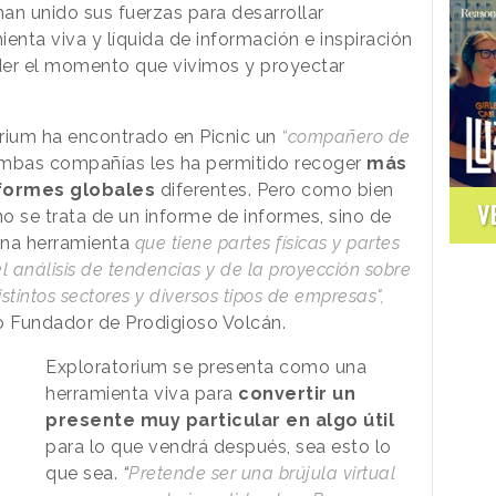
an unido sus fuerzas para desarrollar
enta viva y líquida de información e inspiración
er el momento que vivimos y proyectar
orium ha encontrado en Picnic un
“compañero de
mbas compañías les ha permitido recoger
más
nformes globales
diferentes. Pero como bien
V
o se trata de un informe de informes, sino de
una herramienta
que tiene partes físicas y partes
el análisis de tendencias y de la proyección sobre
stintos sectores y diversos tipos de empresas",
 Fundador de Prodigioso Volcán.
Exploratorium se presenta como una
herramienta viva para
convertir un
presente muy particular en algo útil
para lo que vendrá después, sea esto lo
que sea.
“
Pretende ser una brújula virtual