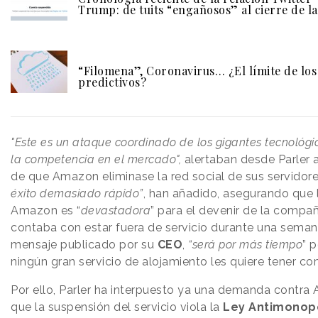
Trump: de tuits “engañosos” al cierre de l
“Filomena”, Coronavirus… ¿El límite de lo
predictivos?
"Este es un ataque coordinado de los gigantes tecnológ
la competencia en el mercado",
alertaban desde Parler 
de que Amazon eliminase la red social de sus servidore
éxito demasiado rápido”
, han añadido, asegurando que 
Amazon es “
devastadora
” para el devenir de la compañ
contaba con estar fuera de servicio durante una seman
mensaje publicado por su
CEO
,
“será por más tiempo
” 
ningún gran servicio de alojamiento les quiere tener c
Por ello, Parler ha interpuesto ya una demanda contr
que la suspensión del servicio viola la
Ley Antimonop