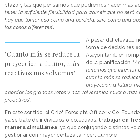
plazo y las que pensamos que podremos hacer más ade
tener la suficiente flexibilidad para admitir que no será
hay que tomar eso como una pérdida, sino como una op
las cosas diferentes
”.
A pesar del elevado r
toma de decisiones a
"Cuanto más se reduce la
Alayón también rompe
proyección a futuro, más
de la planificación. “
A
tenemos que intentar p
reactivos nos volvemos"
cuanto más se reducen
proyección a futuro, 
abordar los grandes retos y nos volveremos mucho más r
proactivos
”.
En este sentido, el Chief Foresight Officer y Co-Found
ya se trate de individuos o colectivos,
trabajar en tre
manera simultánea
, ya que conjugando distintas ve
gestionar con mayor certeza la incertidumbre: