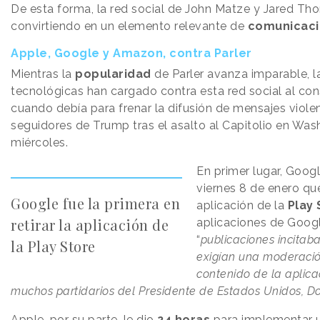
De esta forma, la red social de John Matze y Jared T
convirtiendo en un elemento relevante de
comunicació
Apple, Google y Amazon, contra Parler
Mientras la
popularidad
de Parler avanza imparable, l
tecnológicas han cargado contra esta red social al con
cuando debía para frenar la difusión de mensajes viole
seguidores de Trump tras el asalto al Capitolio en Wa
miércoles.
En primer lugar, Goog
viernes 8 de enero que
Google fue la primera en
aplicación de la
Play 
retirar la aplicación de
aplicaciones de Goog
“
publicaciones incitaba
la Play Store
exigían una moderación
contenido de la aplica
muchos partidarios del Presidente de Estados Unidos, D
Apple, por su parte, le dio
24 horas
para implementar u