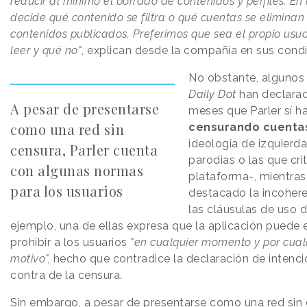
reducir al mínimo el borrado de contenidos y perfiles. En
decide qué contenido se filtra o qué cuentas se eliminan 
contenidos publicados. Preferimos que sea el propio usua
leer y qué no"
, explican desde la compañía en sus cond
No obstante, alguno
Daily Dot
han declarad
A pesar de presentarse
meses que Parler sí h
como una red sin
censurando cuent
ideología de izquierda
censura, Parler cuenta
parodias o las que cri
con algunas normas
plataforma-, mientras
para los usuarios
destacado la incohere
las cláusulas de uso d
ejemplo, una de ellas expresa que la aplicación puede 
prohibir a los usuarios
"en cualquier momento y por cualq
motivo",
hecho que contradice la declaración de intenci
contra de la censura.
Sin embargo, a pesar de presentarse como una red sin 