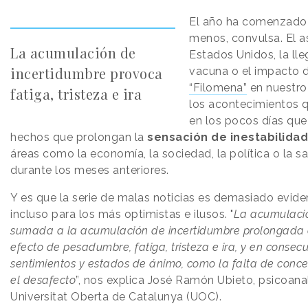
El año ha comenzado
menos, convulsa. El as
La acumulación de
Estados Unidos, la lle
incertidumbre provoca
vacuna o el impacto d
“Filomena”
en nuestro
fatiga, tristeza e ira
los acontecimientos 
en los pocos días que
hechos que prolongan la
sensación de inestabilida
áreas como la economía, la sociedad, la política o la s
durante los meses anteriores.
Y es que la serie de malas noticias es demasiado evide
incluso para los más optimistas e ilusos. "
La acumulació
sumada a la acumulación de incertidumbre prolongada 
efecto de pesadumbre, fatiga, tristeza e ira, y en conse
sentimientos y estados de ánimo, como la falta de conce
el desafecto
”, nos explica José Ramón Ubieto, psicoanal
Universitat Oberta de Catalunya (UOC).