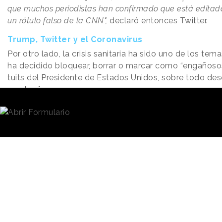
que muchos periodistas han confirmado que está edita
un rótulo falso de la CNN",
declaró entonces Twitter.
Trump, Twitter y el Coronavirus
Por otro lado, la crisis sanitaria ha sido uno de los tem
ha decidido bloquear, borrar o marcar como “engañoso
tuits del Presidente de Estados Unidos, sobre todo des
contagio
.
Uno de los bloqueos más notorios ocurrió a principios
cuando Twitter penalizó a Donald Trump por afirmar qu
como una
gripe común
después de haber superado l
pocos días. La red social primero ocultó el tuit y desp
etiqueta de advertencia, avisando de que ese mensaje 
información falsa.