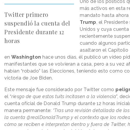
Uno de los políticos 
más activos en esta r
Twitter primero
mandato hasta ahora
suspendió la cuenta del
Trump
, el Presidente
Unidos y cuya cuenta 
Presidente durante 12
recientemente suspend
horas
cuando algunos parti
asaltaron el Capitoli
en
Washington
hace unos días, él publicó un vídeo pid
manifestantes que se volvieran a casa, pero a su vez a
habían “robado” las Elecciones, teniendo esto como co
victoria de Joe Biden.
Este mensaje fue considerado por Twitter como
pelig
el “
riesgo de que estos tuits incitasen a la violencia
”, dec
cuenta oficial de Donald Trump durante 12 horas inicia
manera permanente:
“Tras una revisión detallada de lo
la cuenta @realDonaldTrump y el contexto que los rodea
cómo se reciben e interpretan dentro y fuera de Twitter