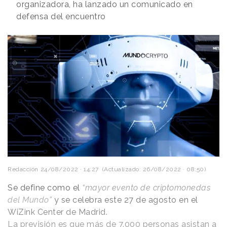
organizadora, ha lanzado un comunicado en
defensa del encuentro
Redacción
24/08/2022 · 14:27
(Actualizado: 26/08/2022 · 08:50)
Se define como el
“mayor evento de criptomonedas
del Mundo”
y se celebra este 27 de agosto en el
WiZink Center de Madrid.
La previsión es que más de 7.000 personas asistan a