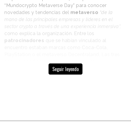
“Mundocrypto Metaverse Day” para conocer
novedades y tendencias del
metaverso
“de la
mano de las principales empresas y líderes en el
sector crypto a través de una experiencia inmersiva”,
como explica la organización. Entre los
patrocinadores
que se habían vinculado al
encuentro estaban marcas como Coca-Cola,
PlayStation o el metaverso Decentraland. Las tres
han retirado finalmente su patrocinio al
Seguir leyendo
“Mundocrypto Metaverse Day”.
En cuanto a los ponentes, el economista
Daniel
Lacalle
o Pablo Gil, economista y trader, figuran
entre los que se mantienen. Otros, como Benny Lee,
Global Manager of Experiencial Design de Coca-
Cola, se han retirado del cartel de
speakers.
Organizado por la compañía Mundo Crypto, se había
anunciado que los presentadores
Cristina
Pedroche y Jorge Fernández,
junto con Mani