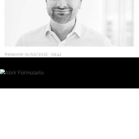
Redacción
01/02/2022 · 09:43
Onclusive, la empresa de
medición y análisis de
medios
de reciente creación, ha anunciado el
nombramiento de Manuel Moerbach como su nuevo
CEO global.
Moerbach se une así a la empresa creada en enero
de 2022 tras la adquisición y fusión impulsada por
Symphony Technology Group, de
Kantar
Reputation Intelligence
;
Onclusive
, empresa de
análisis de medios con sede en Estados Unidos; y,
por último,
PRgloo
, plataforma de relaciones con los