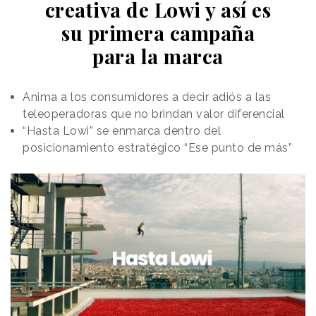
creativa de Lowi y así es
actividades tradicionalmente consideradas como
su primera campaña
"masculinas", y a través del
humor resaltan la manera
en que el veganismo puede ayudar a lograr
para la marca
erecciones más firmes y duraderas.
Uno de ellos
presenta a dos hombres practicando esgrima
enfrentándose con espadas que “sujetan” sus
Anima a los consumidores a decir adiós a las
entrepiernas. Tras vencer, el luchador vegano celebra
teleoperadoras que no brindan valor diferencial
la victoria disfrutando de una manzana ensartada en
“Hasta Lowi” se enmarca dentro del
el filo.
posicionamiento estratégico “Ese punto de más”