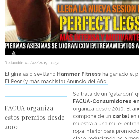
Redacción
02/04/2019 · 11:52
El gimnasio sevillano
Hammer Fitness
ha ganado el p
El Peor (y más machista) Anuncio del Año.
Se trata de un “galardón” 
FACUA-Consumidores en
FACUA organiza
organiza desde 2010. El an
estos premios desde
compone de un
cartel
en 
muestra a una mujer entre
2010
ropa interior para promoci
clase, reduciéndolas a mer