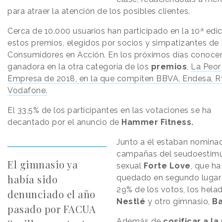
para atraer la atención de los posibles clientes.
Cerca de 10.000 usuarios han participado en la 10ª edi
estos premios, elegidos por socios y simpatizantes d
Consumidores en Acción. En los próximos días conoce
ganadora en la otra categoría de los
premios
,
La Peor
Empresa de 2018, en la que compiten BBVA, Endesa, R
Vodafone.
El 33,5% de los participantes en las votaciones se ha
decantado por el anuncio de
Hammer Fitness.
Junto a él estaban nomina
campañas del seudoestimu
El gimnasio ya
sexual
Forte Love
, que ha
había sido
quedado en segundo lugar 
29% de los votos, los hela
denunciado el año
Nestlé
y otro gimnasio,
Ba
pasado por FACUA
Además de
cosificar a la