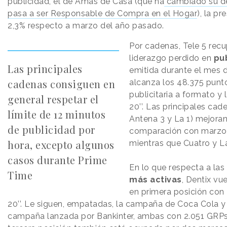
publicidad, el de Amas de Casa (que ha
cambiado su d
pasa a ser Responsable de Compra en el Hogar
), la p
2,3% respecto a marzo del año pasado.
Por cadenas, Tele 5 recu
liderazgo perdido en
pu
Las principales
emitida durante el mes d
cadenas consiguen en
alcanza los 48.375 punt
publicitaria a formato y 
general respetar el
20’’. Las principales cade
límite de 12 minutos
Antena 3 y La 1) mejoran
de publicidad por
comparación con marzo 
hora, excepto algunos
mientras que Cuatro y La
casos durante Prime
En lo que respecta a las
Time
más activas
, Dentix vu
en primera posición con
20’’. Le siguen, empatadas, la campaña de Coca Cola y
campaña lanzada por Bankinter, ambas con 2.051 GRPs 