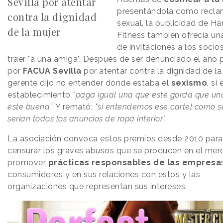
Sevilla por atentar
presentándola como recl
contra la dignidad
sexual, la publicidad de 
de la mujer
Fitness también ofrecía una
de invitaciones a los socio
traer "a una amiga". Después de ser denunciado el año
por
FACUA Sevilla
por atentar contra la dignidad de la 
gerente dijo no entender dónde estaba el
sexismo
, si
establecimiento
"paga igual una que esté gorda que un
esté buena”.
Y remató:
"si entendemos ese cartel como se
serían todos los anuncios de ropa interior".
La asociación convoca estos premios desde 2010 para
censurar los graves abusos que se producen en el mer
promover
prácticas responsables de las empresa
consumidores y en sus relaciones con estos y las
organizaciones que representan sus intereses.