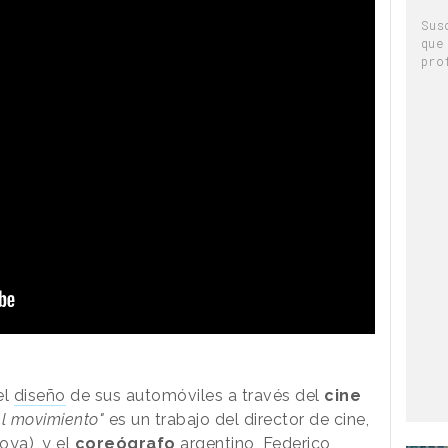
Sus
que
pro
el
diseño
de sus automóviles a través del
cine
l movimiento"
es un trabajo del director de cine,
ya), y el
coreógrafo
argentino, Federico