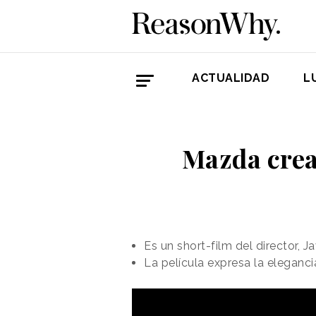
ACTUALIDAD
L
Mazda crea
Es un short-film del director, 
La película expresa la eleganci