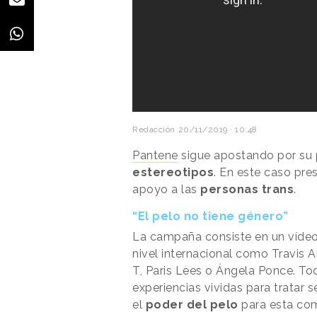
Redacción
20/11/2019 · 10:48
Pantene
sigue apostando por su
estereotipos
. En este caso pr
apoyo a las
personas trans
.
“El pelo no tiene género”
La campaña consiste en un vídeo 
nivel internacional como Travis
T, Paris Lees o Ángela Ponce. To
experiencias vividas para tratar s
el
poder del pelo
para esta co