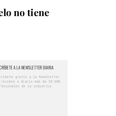
elo no tiene
CRÍBETE A LA NEWSLETTER DIARIA
críbete gratis a la Newsletter
 reciben a diario más de 50.000
fesionales de la industria.