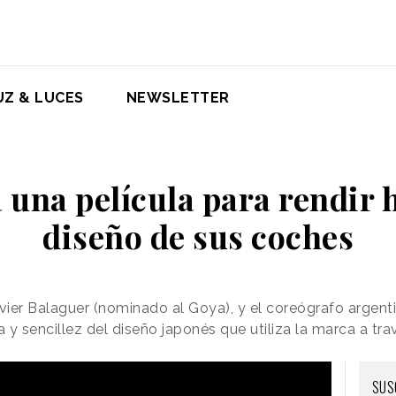
UZ & LUCES
NEWSLETTER
 una película para rendir 
diseño de sus coches
Javier Balaguer (nominado al Goya), y el coreógrafo argent
a y sencillez del diseño japonés que utiliza la marca a tr
SUS