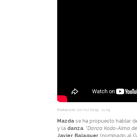
Redacción
20/11/2019 · 11:25
Mazda
se ha propuesto hablar d
y la
danza
.
"Danza Kodo-Alma de
Javier Balaguer
(nominado al Go