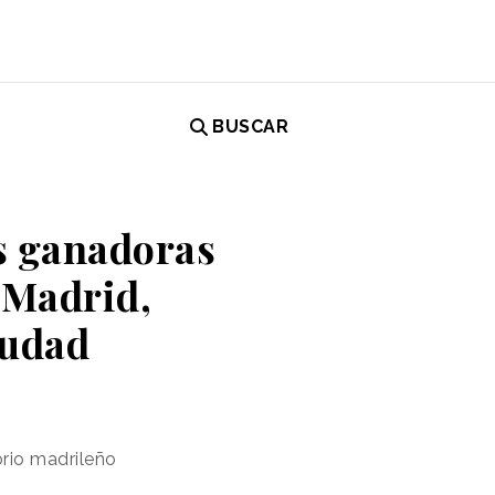
BUSCAR
es ganadoras
 Madrid,
iudad
orio madrileño