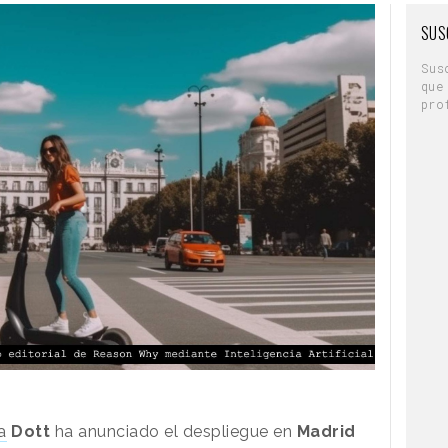
SUS
Sus
que
pro
a
Dott
ha anunciado el despliegue en
Madrid