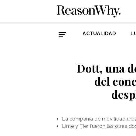
ACTUALIDAD
L
Dott, una d
del con
desp
La compañía de movilidad urba
Lime y Tier fueron las otras d