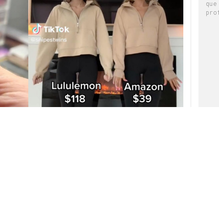
que
pro
 publicitario más caro de la televisión, la marca
o protagonizado por la actriz Jennifer Coolidge
onar su producto Power Grip Primer. Es un gel
quillaje en el rostro por largos periodos de