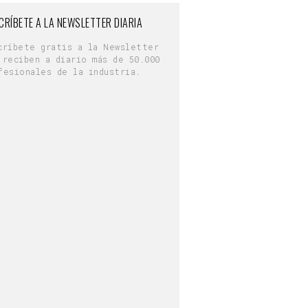
CRÍBETE A LA NEWSLETTER DIARIA
críbete gratis a la Newsletter
 reciben a diario más de 50.000
fesionales de la industria.