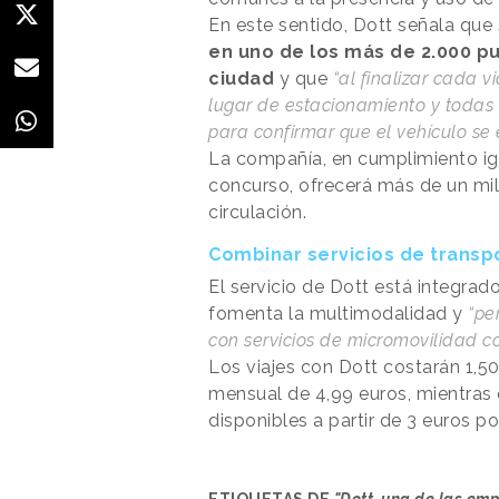
En este sentido, Dott señala que
en uno de los más de 2.000 p
ciudad
y que
“al finalizar cada v
lugar de estacionamiento y toda
para confirmar que el vehículo s
La compañía, en cumplimiento igu
concurso, ofrecerá más de un mil
circulación.
Combinar servicios de transp
El servicio de Dott está integrad
fomenta la multimodalidad y
“pe
con servicios de micromovilidad c
Los viajes con Dott costarán 1,5
mensual de 4,99 euros, mientras 
disponibles a partir de 3 euros p
ETIQUETAS DE
"Dott, una de las em