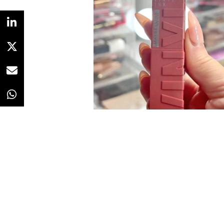
Redacción
05/05/2023 · 07:58
Durante la Super Bowl, el espacio
Elf Cosmetics difundió un anunci
("The White Lotus") para promoci
facial que promete mantener el ma