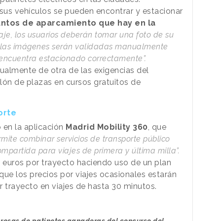
 sus vehículos se pueden encontrar y estacionar
untos de aparcamiento que hay en la
iaje, los usuarios deberán tomar una foto de su
s las imágenes serán validadas manualmente
e encuentra estacionado correctamente”.
almente de otra de las exigencias del
lón de plazas en cursos gratuitos de
orte
o en la aplicación
Madrid Mobility 360
, que
rmite combinar servicios de transporte público
ompartida para viajes de primera y última milla”.
0 euros por trayecto haciendo uso de un plan
que los precios por viajes ocasionales estarán
or trayecto en viajes de hasta 30 minutos.
presas de patinetes ganadoras del concurso del