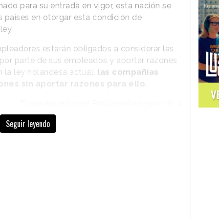
nado para su entrada en vigor, esta nación se
s países en otorgar esta condición de
ley.
pleadores estarán obligados a considerar las
 por parte de sus empleados y aportar razones
 la ley holandesa actual,
las compañías
nes sin aportar razones para ello.
V
El movimiento del Parlamento responde a
la
iniciativa “Trabaja donde quieras”,
Seguir leyendo
impulsada por las formaciones políticas
D66 y GroenLinks.
El objetivo de la
propuesta ha sido, según apuntan en su
página web, otorgar a los empleados el
derecho a elegir dónde trabajar y a
medida que cientos de compañías del
país regresan a la modalidad presencial
en esta nueva fase de la pandemia, seguir