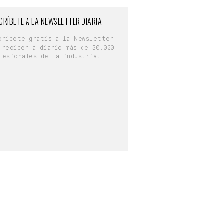
CRÍBETE A LA NEWSLETTER DIARIA
críbete gratis a la Newsletter
 reciben a diario más de 50.000
fesionales de la industria.