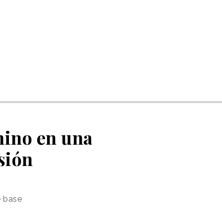
enino en una
sión
e base