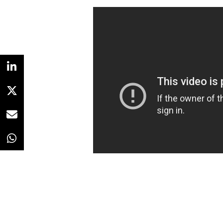
una buena ley para los empleador
feliz
”.
Ambos partidos aseguran que la cr
determinante para trabajar desd
oportunidad para encontrar un 
personal
, menos tiempo de via
señalan que a esta propuesta po
actividad permita el trabajo en r
personal administrativo, hasta un
burocracia.
NOTICIAS RELACIONADAS
Cinco áreas 
impacto del
Redacción
08/07/2022 · 10:11
El creciente interés que despiert