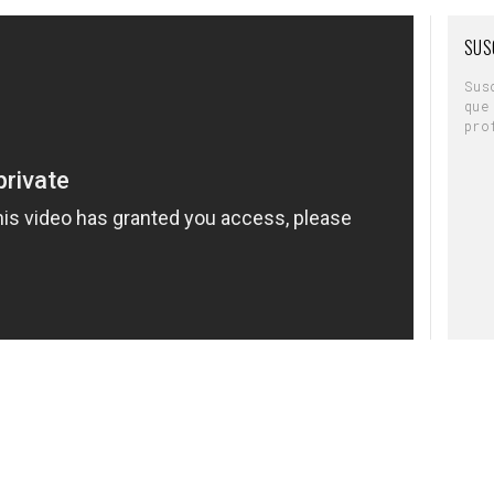
es. Porque un empleado feliz es un empleador
SUS
Sus
isis del coronavirus ha sido un factor
que
e casa en muchos sectores, así como una
pro
mejor equilibrio entre el trabajo y la vida
je y menos atascos y emisiones. Además
drán acogerse aquellos profesionales cuya
emoto, desde trabajadores de un call-center y
 policía que tenga que dedicar un día a la
en las que trabajar para aliviar el
 movimiento la “Gran Renuncia”
a y la cada vez mayor calidad con que se juega