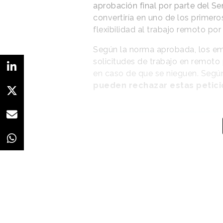
aprobación final por parte del Se
convertiría en uno de los primero
flexibilidad al trabajo remoto por 
Según la norma aprobada, los em
solicitudes de trabajo en remoto
en caso de que se nieguen. Según
pueden rechazar estas peticio
La ley supone una
respuesta a la
iniciativa “Trabaja
donde quieras”, de los
partidos D66 y
GroenLinks