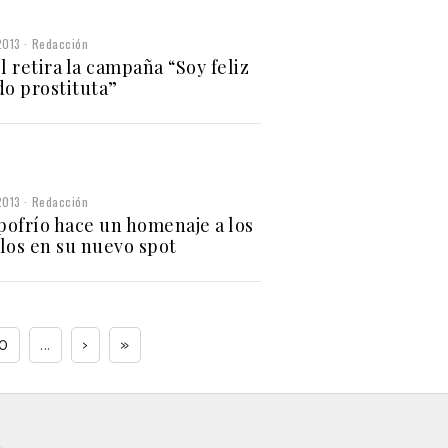
2013
Redacción
l retira la campaña “Soy feliz
do prostituta”
2013
Redacción
ofrío hace un homenaje a los
los en su nuevo spot
0
...
›
»