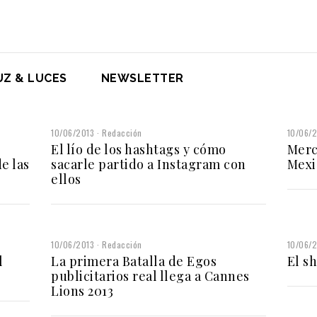
UZ & LUCES
NEWSLETTER
10/06/2013
Redacción
10/06/
El lío de los hashtags y cómo
Merc
e las
sacarle partido a Instagram con
Mexi
ellos
10/06/2013
Redacción
10/06/
l
La primera Batalla de Egos
El s
publicitarios real llega a Cannes
Lions 2013