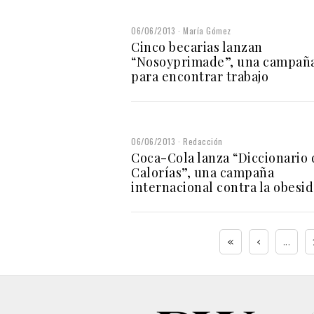
06/06/2013
María Gómez
Cinco becarias lanzan
“Nosoyprimade”, una campañ
para encontrar trabajo
06/06/2013
Redacción
Coca-Cola lanza “Diccionario 
Calorías”, una campaña
internacional contra la obesi
«
‹
...