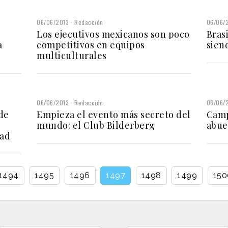
06/06/2013
Redacción
06/06/
Los ejecutivos mexicanos son poco
Brasi
a
competitivos en equipos
sien
multiculturales
06/06/2013
Redacción
06/06/
de
Empieza el evento más secreto del
Camp
mundo: el Club Bilderberg
abue
dad
1494
1495
1496
1497
1498
1499
150