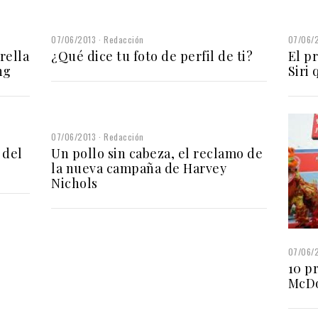
07/06/2013
Redacción
07/06/
rella
¿Qué dice tu foto de perfil de ti?
El p
ng
Siri 
07/06/2013
Redacción
 del
Un pollo sin cabeza, el reclamo de
la nueva campaña de Harvey
Nichols
07/06/
10 p
McDo