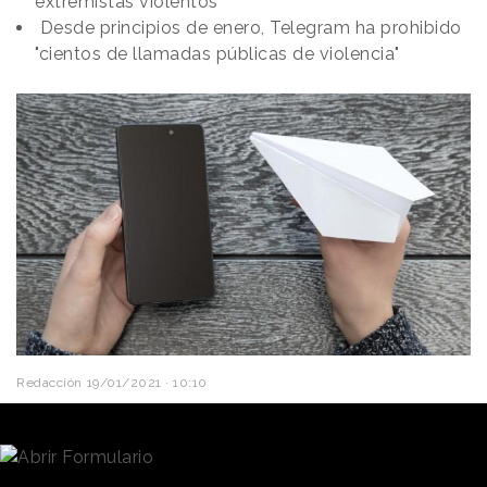
extremistas violentos
Desde principios de enero, Telegram ha prohibido
"cientos de llamadas públicas de violencia"
Redacción
19/01/2021 · 10:10
Durante los últimos días,
Estados Unidos
ha vivido
momentos de gran tensión. Después del asalto al
Capitolio de Washington el pasado 6 de enero por