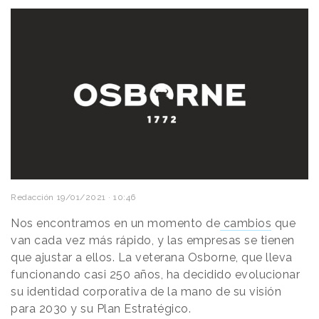
Redacción
19/01/2021 · 10:46
Nos encontramos en un momento de
cambios
que
van cada vez más rápido, y las empresas se tienen
que ajustar a ellos. La veterana Osborne, que lleva
funcionando casi 250 años, ha decidido evolucionar
su identidad corporativa de la mano de su visión
para 2030 y su Plan Estratégico.