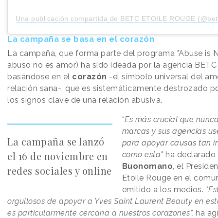
Una publicación compartida de BETC ETOILE ROUGE (@betc
La campaña se basa en el corazón
La campaña, que forma parte del programa "Abuse is N
abuso no es amor) ha sido ideada por la agencia BETC 
basándose en el
corazón
-el símbolo universal del am
relación sana-, que es sistemáticamente destrozado p
los signos clave de una relación abusiva.
“
E
s más crucial que nunca
marcas y sus agencias us
La campaña se lanzó
para apoyar causas tan i
el 16 de noviembre en
como esta"
ha declarado
Buonomano
, el Presid
redes sociales y online
Etoile Rouge en el comu
emitido a los medios.
"Es
orgullosos de apoyar a Yves Saint Laurent Beauty en es
es particularmente cercana a nuestros corazones”,
ha ag