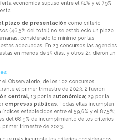
 oferta económica supuso entre el 51% y el 79%
esta.
el plazo de presentación
como criterio
sos (46,5% del total) no se estableció un plazo
semanas, considerado lo mínimo por las
uestas adecuadas. En 23 concursos las agencias
estas en menos de 15 días, y otros 24 dieron un
nes
 el Observatorio, de los 102 concursos
rante el primer trimestre de 2023, 2 fueron
ón central,
13 por la a
utonómica
; 29 por la
or
empresas públicas
. Todas ellas incumplen
n índices establecidos entre el 59,6% y el 87,5%;
 es del 68,9% de incumplimiento de los criterios
l primer trimestre de 2023.
 que más incumple los criterios considerados