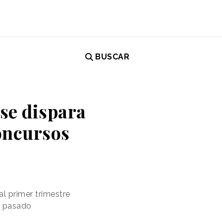
BUSCAR
 se dispara
oncursos
l primer trimestre
ño pasado