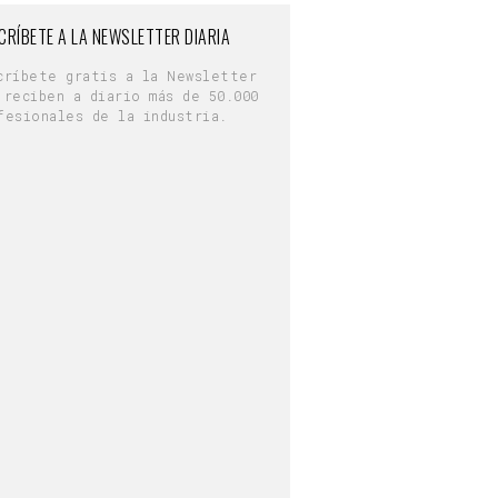
CRÍBETE A LA NEWSLETTER DIARIA
críbete gratis a la Newsletter
 reciben a diario más de 50.000
fesionales de la industria.