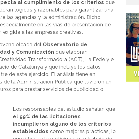
ecta al cumplimiento de los criterios
que
ideran lógicos y razonables para garantizar una
ntre las agencias y la administración. Dicho
specialmente en las vías de presentación de
n exigida a las empresas creativas.
novena oleada del
Observatorio de
idad y Comunicación
que elaboran
Creatividad Transformadora (ACT), La Fede y el
ació de Catalunya y que incluye los datos
V
re de este ejercicio. El análisis tiene en
 de la Administración Pública que tuvieron un
uros para prestar servicios de publicidad o
Los responsables del estudio señalan que
el 99% de las licitaciones
incumplieron alguno de los criterios
establecidos
como mejores prácticas, lo
que dificulta la participación y trabajo de