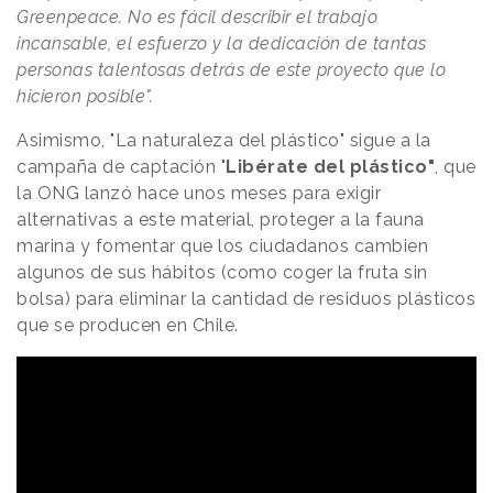
Greenpeace. No es fácil describir el trabajo
incansable, el esfuerzo y la dedicación de tantas
personas talentosas detrás de este proyecto que lo
hicieron posible".
Asimismo, "La naturaleza del plástico" sigue a la
campaña de captación "
Libérate del plástico"
, que
la ONG lanzó hace unos meses para exigir
alternativas a este material, proteger a la fauna
marina y fomentar que los ciudadanos cambien
algunos de sus hábitos (como coger la fruta sin
bolsa) para eliminar la cantidad de residuos plásticos
que se producen en Chile.