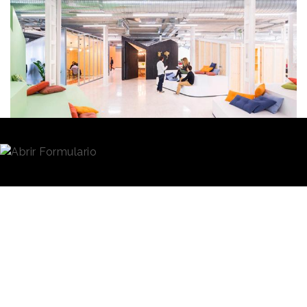
Redacción
30/06/2020 · 15:56
(Actualizado: 02/07/2020 · 12:35)
La
inversión publicitaria
gestionada atribuida a las
agencias de publicidad en España ascendió a 2.326,1
millones de euros en 2019, lo que representa el
54,6% de la inversión controlada por InfoAdex. Es el
dato que se extrae del
Estudio InfoAdex
de
agencias de publicidad 2020, la vigésima edición de
un análisis global que cada año observa a los
principales sujetos del sector publicitario con los
anunciantes y marcas para las que trabajan.