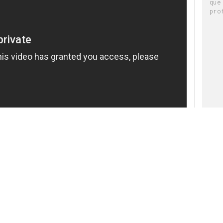
que
pro
 editorial]