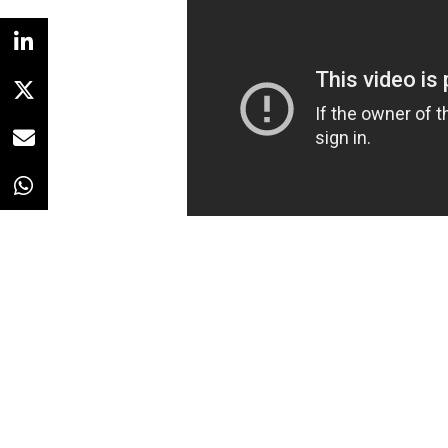
Redacción
14/06/2021 · 08:38
[Si lo prefieres, escucha el resumen