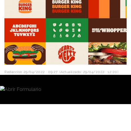
Redacción
29/04/2022 · 09:27
(Actualizado: 29/04/2022 · 12:20)
Burger King
ha asignado su cuenta creativa en
Estados Unidos a la agencia independiente
O’Keefe
Reinhard & Paul (OKR&P)
, con lo que ha puesto fin
a una relación de ocho años con
David Miami.
La
asignación se ha realizado mediante concurso,
según se informa en un comunicado
Restaurant
Brands International
(RBI), compañía propietaria