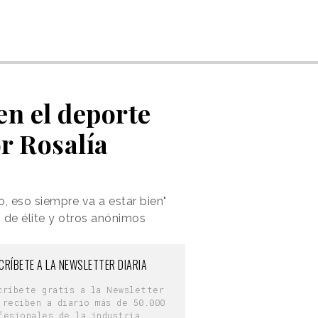
en el deporte
r Rosalía
o, eso siempre va a estar bien"
 de élite y otros anónimos
CRÍBETE A LA NEWSLETTER DIARIA
críbete gratis a la Newsletter
 reciben a diario más de 50.000
fesionales de la industria.