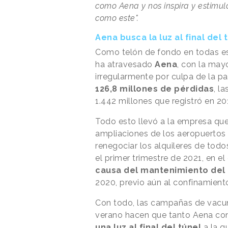
como Aena y nos inspira y estimu
como este".
Aena busca la luz al final del 
Como telón de fondo en todas es
ha atravesado
Aena
, con la may
irregularmente por culpa de la pa
126,8 millones de pérdidas
, l
1.442 millones que registró en 20
Todo esto llevó a la empresa qu
ampliaciones de los aeropuertos 
renegociar los alquileres de todo
el primer trimestre de 2021, en e
causa del mantenimiento del
2020, previo aún al confinamient
Con todo, las campañas de vacun
verano hacen que tanto Aena com
una luz al final del túnel
a la q