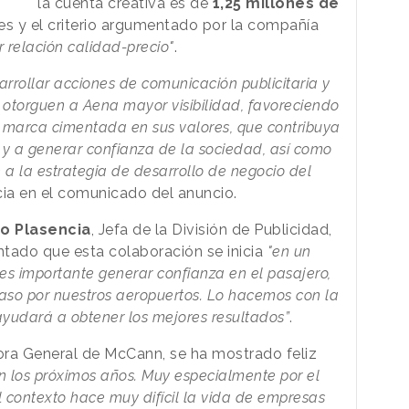
la cuenta creativa es de
1,25 millones de
s y el criterio argumentado por la compañía
r relación calidad-precio"
.
rollar acciones de comunicación publicitaria y
otorguen a Aena mayor visibilidad, favoreciendo
 marca cimentada en sus valores, que contribuya
y a generar confianza de la sociedad, así como
 a la estrategia de desarrollo de negocio del
cia en el comunicado del anuncio.
o Plasencia
, Jefa de la División de Publicidad,
ado que esta colaboración se inicia
"en un
s importante generar confianza en el pasajero,
aso por nuestros aeropuertos. Lo hacemos con la
yudará a obtener los mejores resultados”
.
tora General de McCann, se ha mostrado feliz
n los próximos años. Muy especialmente por el
 contexto hace muy difícil la vida de empresas