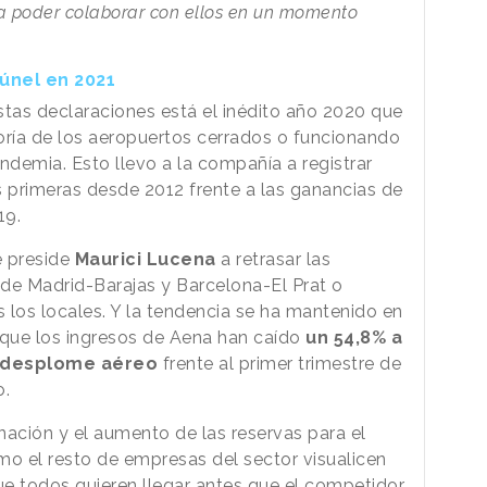
la poder colaborar con ellos en un momento
túnel en 2021
tas declaraciones está el inédito año 2020 que
oría de los aeropuertos cerrados o funcionando
ndemia. Esto llevo a la compañía a registrar
as primeras desde 2012 frente a las ganancias de
19.
e preside
Maurici Lucena
a retrasar las
de Madrid-Barajas y Barcelona-El Prat o
s los locales. Y la tendencia se ha mantenido en
l que los ingresos de Aena han caído
un 54,8% a
 desplome aéreo
frente al primer trimestre de
o.
ación y el aumento de las reservas para el
o el resto de empresas del sector visualicen
ue todos quieren llegar antes que el competidor.