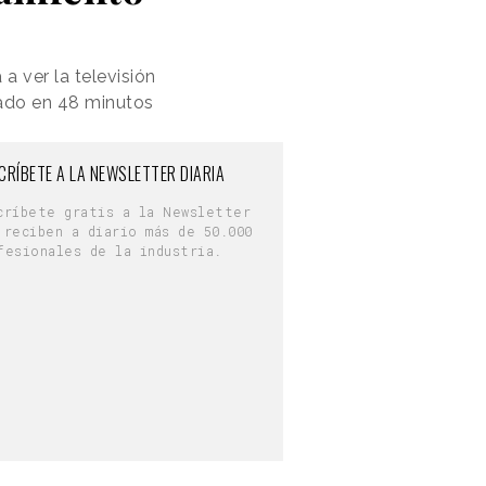
a ver la televisión
ado en 48 minutos
CRÍBETE A LA NEWSLETTER DIARIA
críbete gratis a la Newsletter
 reciben a diario más de 50.000
fesionales de la industria.