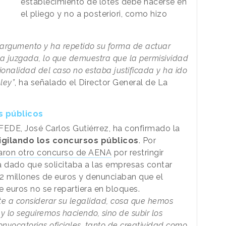
establecimiento de lotes debe hacerse en
el pliego y no a posteriori, como hizo
argumento y ha repetido su forma de actuar
 juzgada, lo que demuestra que la permisividad
ionalidad del caso no estaba justificada y ha ido
ley”
, ha señalado el Director General de La
s públicos
 FEDE, José Carlos Gutiérrez, ha confirmado la
igilando los concursos públicos
. Por
ron otro concurso de AENA
por restringir
 dado que solicitaba a las empresas contar
2 millones de euros y denunciaban que el
e euros no se repartiera en bloques.
te a considerar su legalidad, cosa que hemos
 lo seguiremos haciendo, sino de subir los
onvocatorias oficiales, tanto de creatividad como