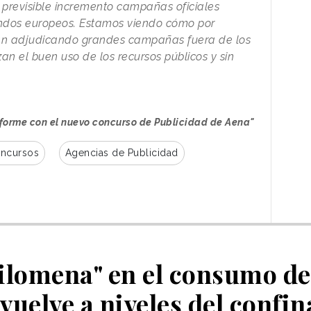
 previsible incremento campañas oficiales
ondos europeos. Estamos viendo cómo por
tán adjudicando grandes campañas fuera de los
n el buen uso de los recursos públicos y sin
forme con el nuevo concurso de Publicidad de Aena"
ncursos
Agencias de Publicidad
Filomena" en el consumo de
vuelve a niveles del confi