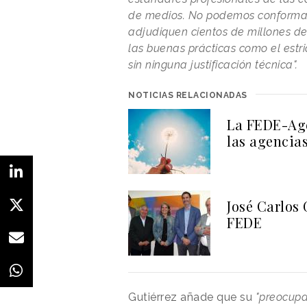
de medios. No podemos conformar
adjudiquen cientos de millones de
las buenas prácticas como el estr
sin ninguna justificación técnica".
NOTICIAS RELACIONADAS
La FEDE-Age
las agencia
José Carlos 
FEDE
Gutiérrez añade que su
"preocup