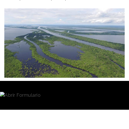
Redacción
12/02/2021 · 09:09
120 reservas naturales de la
Amazonia
situadas en
territorio brasileño buscan
patrocinadores
. Se trata
de aproximadamente un 15% de la superficie de la
mayor selva tropical del mundo, es decir, unos 63
millones de hectáreas. Con el fin de impulsar la