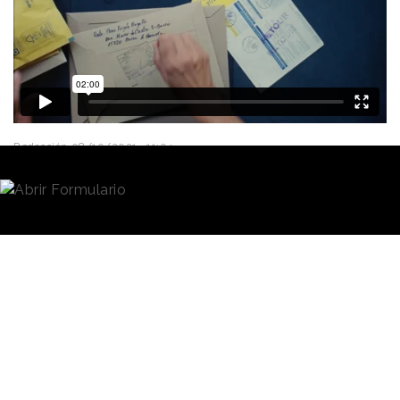
Redacción
08/10/2021 · 11:04
Correos
quiere celebrar este año el
12 de octubre
poniendo el foco en una España "actual, real y
diversa. Esa que, con su trabajo y esfuerzo diario,
contribuye a construir un país mejor y cargado de
futuro", aseguran desde la empresa en una nota de
prensa.
Si el año pasado con
"Orgullo por lo nuestro
· la
compañía hacía un llamamiento, en plena pandemia,
al
consumo de producto local
como muestra de
apoyo a aquellos que, a pesar de las dificultades,