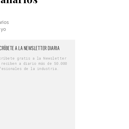
rios
ayo
CRÍBETE A LA NEWSLETTER DIARIA
críbete gratis a la Newsletter
 reciben a diario más de 50.000
fesionales de la industria.