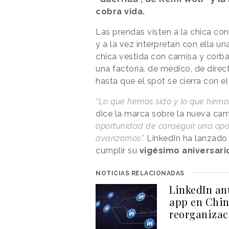
cobra vida.
Las prendas visten a la chica con
y a la vez interpretan con ella un
chica vestida con camisa y corba
una factoría, de médico, de dire
hasta que el spot se cierra con 
“Lo que hemos sido y lo que hemo
dice la marca sobre la nueva ca
oportunidad de conseguir una opor
avanzamos”.
LinkedIn ha lanzad
cumplir su
vigésimo aniversari
NOTICIAS RELACIONADAS
LinkedIn anu
app en Chin
reorganizac