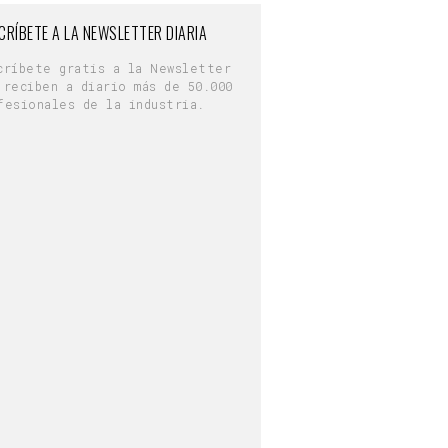
CRÍBETE A LA NEWSLETTER DIARIA
críbete gratis a la Newsletter
 reciben a diario más de 50.000
fesionales de la industria.