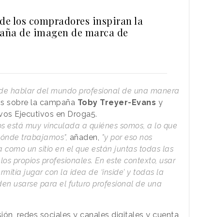
 de los compradores inspiran la
aña de imagen de marca de
de hablar del mundo profesional de una manera
os sobre la campaña
Toby Treyer-Evans
y
ivos Ejecutivos en Droga5.
s está muy vinculada a quiénes somos, a lo que
dónde trabajamos",
añaden,
"y por eso nos
 como un sitio en el que están juntas todas las
los propios profesionales. En este contexto, usar
mitía jugar con la idea de ‘inside’ y todas la
en usarse para el futuro profesional de una
ón, redes sociales y canales digitales y cuenta