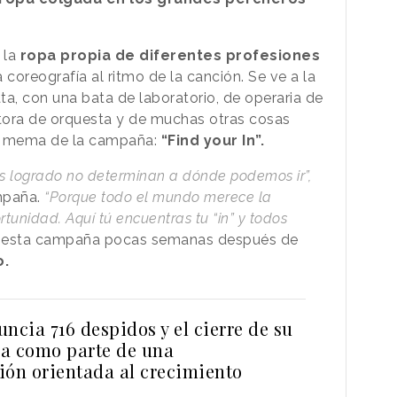
 la
ropa propia de diferentes profesiones
a coreografía al ritmo de la canción. Se ve a la
ta, con una bata de laboratorio, de operaria de
ctora de orquesta y de muchas otras cosas
el mema de la campaña:
“Find your In”.
s logrado no determinan a dónde podemos ir”,
mpaña.
“Porque todo el mundo merece la
tunidad. Aquí tú encuentras tu “in” y todos
o esta campaña pocas semanas después de
o.
ncia 716 despidos y el cierre de su
a como parte de una
ión orientada al crecimiento