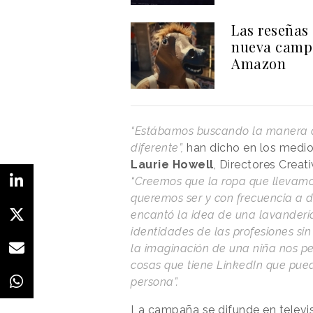
Las reseñas
nueva camp
Amazon
“Estábamos buscando la manera 
diferente”,
han dicho en los medi
Laurie
Howell
, Directores Creat
“Creemos que la ropa que llevamo
queremos ser y con frecuencia a 
encantó la idea de una lavandería
identidades de las profesiones sin 
la imaginación de una niña nos per
cosas que tiene LinkedIn que pued
persona”.
La campaña se difunde en televisi