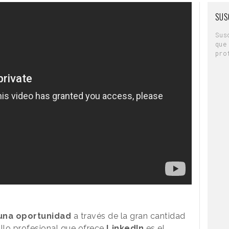
SUS
Sus
que
pro
una oportunidad
a través de la gran cantidad
llo profesional que ofrece
LinkedIn
es el