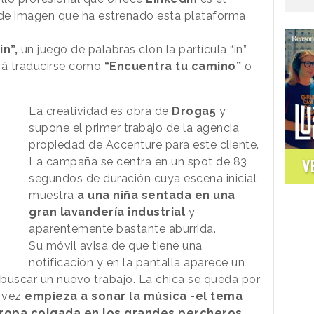
de imagen que ha estrenado esta plataforma
in”,
un juego de palabras clon la partícula “in”
rá traducirse como
“Encuentra tu camino”
o
La creatividad es obra de
Droga5
y
supone el primer trabajo de la agencia
propiedad de Accenture para este cliente.
La campaña se centra en un spot de 83
V
segundos de duración cuya escena inicial
muestra
a una niña sentada en una
gran lavandería industrial
y
aparentemente bastante aburrida.
Su móvil avisa de que tiene una
notificación y en la pantalla aparece un
buscar un nuevo trabajo. La chica se queda por
a vez
empieza a sonar la música -el tema
la ropa colgada en los grandes percheros