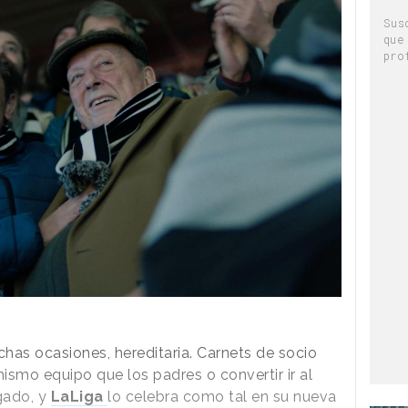
Sus
que
pro
chas ocasiones, hereditaria. Carnets de socio
mismo equipo que los padres o convertir ir al
egado, y
LaLiga
lo celebra como tal en su nueva