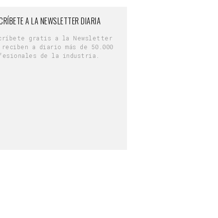
CRÍBETE A LA NEWSLETTER DIARIA
críbete gratis a la Newsletter
 reciben a diario más de 50.000
fesionales de la industria.