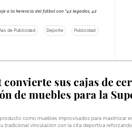
je a la herencia del fútbol con “42 legados, 42
as de Publicidad
Deporte
Publicidad
 convierte sus cajas de ce
ión de muebles para la Sup
na campaña integral
que comenzó a
 y que tendrá recorrido durante la segunda
 Arrancó con acciones de alto impacto en
ciativa
“Escort parents”,
con la que los
 producto como muebles improvisados para maximizar esp
ltaron al campo de la mano sus padres, madres,
tradicional vinculación con la cita deportiva reforzando 
nsmitido su pasión por el fútbol.