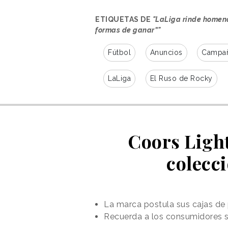
ETIQUETAS DE
"LaLiga rinde homena
formas de ganar”"
Fútbol
Anuncios
Campañ
LaLiga
El Ruso de Rocky
Coors Light
colecc
El spot es la segunda parte de
u
ejecutarse el pasado 16 de enero
mitad de la presente temporada.
varios estadios, entre ellos, la ini
La marca postula sus cajas de
jugadores de distintos clubes sa
Recuerda a los consumidores su 
u otros familiares que les han tra