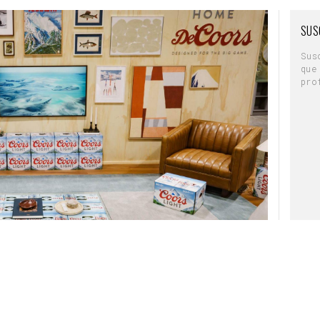
SUS
Sus
que
pro
gram
 reunión en casa y encontrarse con que no hay