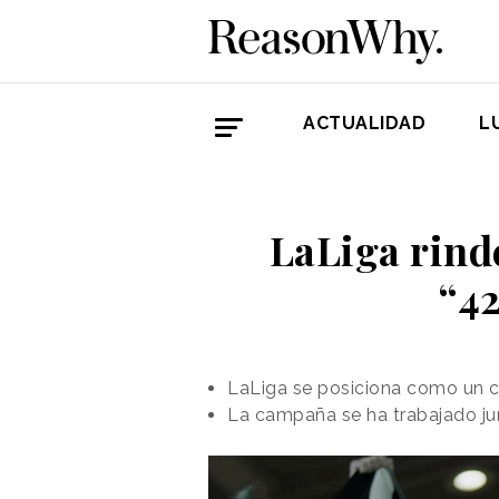
ACTUALIDAD
L
LaLiga rind
“42
LaLiga se posiciona como un c
La campaña se ha trabajado ju