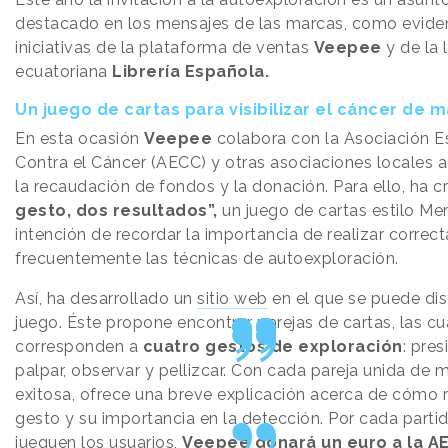
destacado en los mensajes de las marcas, como eviden
iniciativas de la plataforma de ventas
Veepee
y de la l
ecuatoriana
Librería Española.
Un juego de cartas para visibilizar el cáncer de
En esta ocasión
Veepee
colabora con la Asociación 
Contra el Cáncer (AECC) y otras asociaciones locales a
la recaudación de fondos y la donación. Para ello, ha 
gesto, dos resultados”,
un juego de cartas estilo Me
intención de recordar la importancia de realizar correct
frecuentemente las técnicas de autoexploración.
Así, ha desarrollado un
sitio web
en el que se puede dis
juego. Éste propone encontrar parejas de cartas, las cu
corresponden a
cuatro gestos de exploración
: pres
palpar, observar y pellizcar. Con cada pareja unida de 
exitosa, ofrece una breve explicación acerca de cómo re
gesto y su importancia en la detección. Por cada parti
jueguen los usuarios,
Veepee donará un euro a la A