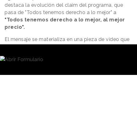
destaca la evolución del claim del programa, que
pasa de "Todos tenemos derecho a lo mejor" a
"Todos tenemos derecho a lo mejor, al mejor
precio".
El mensaje se materializa en una pieza de vídeo que
aborda la
importancia de la comida en la vida de
los consumidores
, a lo largo de todas sus etapas
de crecimiento, y destaca el papel que desempeña
el sabor. También sitúa a la alimentación como base
de la cultura y la tradición.