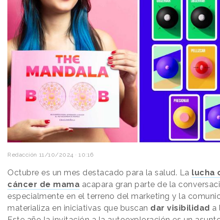
Redacción
11/10/2024 · 10:16
Octubre es un mes destacado para la salud. La
lucha 
cáncer de mama
acapara gran parte de la conversaci
especialmente en el terreno del marketing y la comunic
materializa en iniciativas que buscan
dar visibilidad
a 
Este año la invitación a la autoexploración es un asunt