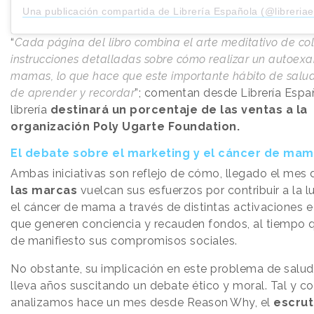
Una publicación compartida de Librería Española (@libreria
“
Cada página del libro combina el arte meditativo de co
instrucciones detalladas sobre cómo realizar un autoe
mamas, lo que hace que este importante hábito de salud
de aprender y recordar
”; comentan desde Librería Espa
librería
destinará un porcentaje de las ventas a la
organización Poly Ugarte Foundation.
El debate sobre el marketing y el cáncer de ma
Ambas iniciativas son reflejo de cómo, llegado el mes 
las marcas
vuelcan sus esfuerzos por contribuir a la 
el cáncer de mama a través de distintas activaciones e 
que generen conciencia y recauden fondos, al tiempo
de manifiesto sus compromisos sociales.
No obstante, su implicación en este problema de salud
lleva años suscitando un debate ético y moral. Tal y 
analizamos hace un mes desde
Reason
.
Why
, el
escrut