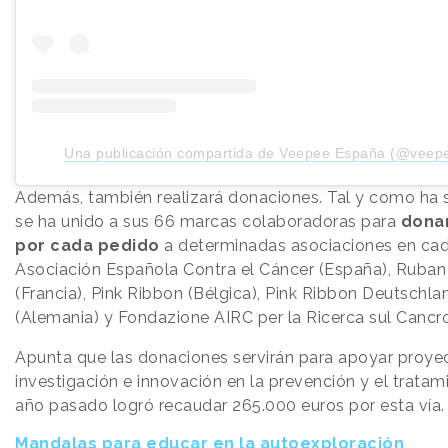
Una publicación compartida de Veepee España (@veep
Además, también realizará donaciones. Tal y como ha 
se ha unido a sus 66 marcas colaboradoras para
donar
por cada pedido
a determinadas asociaciones en cad
Asociación Española Contra el Cáncer (España), Ruba
(Francia), Pink Ribbon (Bélgica), Pink Ribbon Deutschla
(Alemania) y Fondazione AIRC per la Ricerca sul Cancro
Apunta que las donaciones servirán para apoyar proye
investigación e innovación en la prevención y el tratami
año pasado logró recaudar 265.000 euros por esta vía
Mandalas para educar en la autoexploración