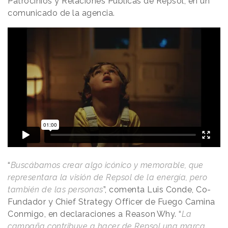
Patrocinios y Relaciones Públicas de Repsol, en un
comunicado de la agencia.
“
Buscábamos crear algo icónico y memorable, que
representara la visión de Repsol de la energía, pero
también de las personas
”, comenta Luis Conde, Co-
Fundador y Chief Strategy Officer de Fuego Camina
Conmigo, en declaraciones a
Reason
.
Why
. “
La
campaña contribuye a hacer de Repsol una marca