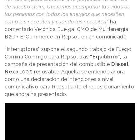
de nuestro claim. Queremos acompañar las vidas de
las personas con todas las energías que necesiten,
como las necesiten y cuando las necesiten
”, ha
comentado Verónica Buelga, CMO de Multienergía
B2C + E-Commerce en Repsol, en un comunicado.
“Interruptores” supone el segundo trabajo de Fuego
Camina Conmigo para Repsol tras
“Equilibrio”,
la
campaña de presentación del combustible
Diesel
Nexa
100% renovable. Aquella se entiende ahora
como una declaración de intenciones a nivel
comunicativo para Repsol ante el reposicionamiento
que ahora ha presentado.