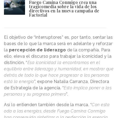
Fuego Camina Conmigo crea una
tragicomedia sobre la vida de los
directivos en la nueva campaña de
Factorial
El objetivo de “Interruptores” es, por tanto, sentar las
bases de lo que la marca será en adelante y reforzar
la
percepción de liderazgo
de la compañía. Para
ello, eleva el discurso para trabajar la iconicidad y la
distinción. “
Esa iconicidad la encontramos en el
equilibrio entre liderazgo y humanidad, en mostrar que
detrás de todo lo que hace progresar a las personas
está la energía
”, expone Natalia Carranza, Directora
de Estrategia de la agencia. “
Esto implica poner a las
personas y su progreso primero
”.
Así lo entienden también desde la marca. “
Con esta
oda a las energías, desde Fuego Camina Conmigo
han conseguido sintetizar a la perfección la esencia