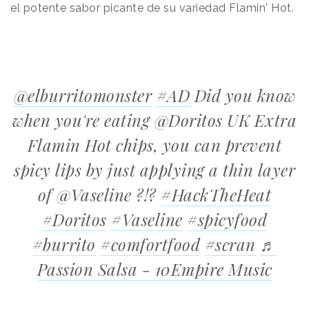
el potente sabor picante de su variedad Flamin' Hot.
@elburritomonster
#AD
Did you know
when you're eating @Doritos UK Extra
Flamin Hot chips, you can prevent
spicy lips by just applying a thin layer
of @Vaseline ?!?
#HackTheHeat
#Doritos
#Vaseline
#spicyfood
#burrito
#comfortfood
#scran
♬
Passion Salsa - 10Empire Music