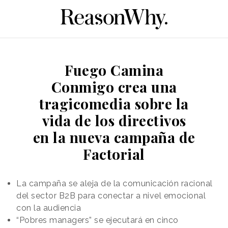
Fuego Camina
Conmigo crea una
tragicomedia sobre la
vida de los directivos
en la nueva campaña de
Factorial
La campaña se aleja de la comunicación racional
del sector B2B para conectar a nivel emocional
con la audiencia
“Pobres managers” se ejecutará en cinco