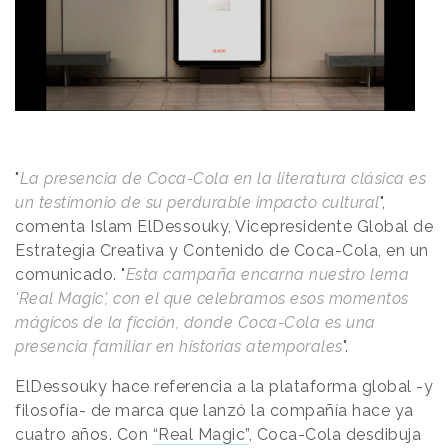
"
La presencia de Coca-Cola en la literatura clásica es
un testimonio de su perdurable impacto cultural
",
comenta Islam ElDessouky, Vicepresidente Global de
Estrategia Creativa y Contenido de Coca-Cola, en un
comunicado. "
Esta campaña encarna nuestro lema
'Real Magic', con el que celebramos esos momentos
mágicos de la ficción, donde Coca-Cola es una
presencia familiar en historias atemporales
".
ElDessouky hace referencia a la plataforma global -y
filosofía- de marca que lanzó la compañía hace ya
cuatro años. Con
“Real Magic”
, Coca-Cola desdibuja