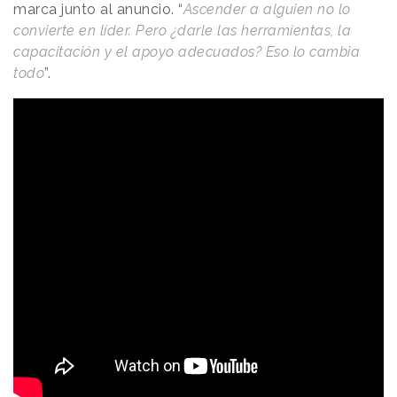
marca junto al anuncio. “
Ascender a alguien no lo
convierte en líder. Pero ¿darle las herramientas, la
capacitación y el apoyo adecuados? Eso lo cambia
todo
”.