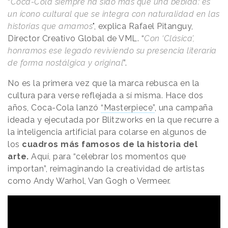
“
Coca-Cola siempre ha sido más que una bebida: es
un ícono cultural que se integra con naturalidad en las
historias que amamos
", explica Rafael Pitanguy,
Director Creativo Global de VML. “
Con ‘Clásica’,
honramos ese legado reviviendo su presencia literaria
de forma nostálgica y original
”.
No es la primera vez que la marca rebusca en la
cultura para verse reflejada a sí misma. Hace dos
años, Coca-Cola lanzó
“Masterpiece”
, una campaña
ideada y ejecutada por Blitzworks en la que recurre a
la inteligencia artificial para colarse en algunos de
los
cuadros más famosos de la historia del
arte.
Aquí, para “celebrar los momentos que
importan”, reimaginando la creatividad de artistas
como Andy Warhol, Van Gogh o Vermeer.