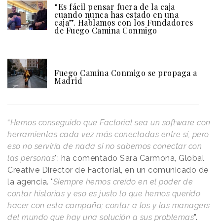
“Es fácil pensar fuera de la caja
cuando nunca has estado en una
caja”. Hablamos con los Fundadores
de Fuego Camina Conmigo
Fuego Camina Conmigo se propaga a
Madrid
“
Hemos conseguido que Factorial sea un software con
herramientas cada vez más conectadas entre sí, pero
eso no serviría de nada si no sabemos conectar con
las personas
"; ha comentado Sara Carmona, Global
Creative Director de Factorial, en un comunicado de
la agencia. "
Siempre hemos creído en el poder de
contar historias y eso es justo lo que hemos querido
hacer con esta campaña; contar a los y las managers
del mundo que hay una solución a sus problemas
”.