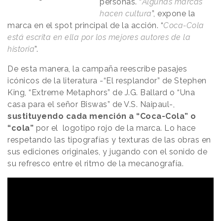
personas. “
Algunas marcas
hacen cultura
”, expone la
marca en el spot principal de la acción. “
Coca-Cola
está escrita en ella por los mejores autores de la
historia
”.
De esta manera, la campaña reescribe pasajes
icónicos de la literatura -“El resplandor” de Stephen
King, “Extreme Metaphors” de J.G. Ballard o “Una
casa para el señor Biswas” de V.S. Naipaul-,
sustituyendo cada mención a “Coca-Cola” o
“cola”
por el logotipo rojo de la marca. Lo hace
respetando las tipografías y texturas de las obras en
sus ediciones originales, y jugando con el sonido de
su refresco entre el ritmo de la mecanografía.