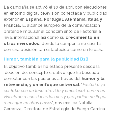
La campaña se activó el 10 de abril con ejecuciones
en entorno digital, televisión conectada y publicidad
exterior en
España, Portugal, Alemania, Italia y
Francia.
El alcance europeo de la comunicación
pretende impulsar el conocimiento de Factorial a
nivel internacional así como su
crecimiento en
otros mercados,
donde la compañía no cuenta
con una posición tan establecida como en España.
Humor, también para la publicidad B2B
El objetivo también ha estado presente desde la
ideación del concepto creativo, que ha buscado
conectar con las personas a través del
humor y la
relevancia, y un enfoque universal
. “
Factorial ya
contaba con un tono atrevido y emocional, pero más
vinculado a cuestiones locales y que podían no llegar
a encajar en otros países
”, nos explica Natalia
Carranza, Directora de Estrategia de Fuego Camina